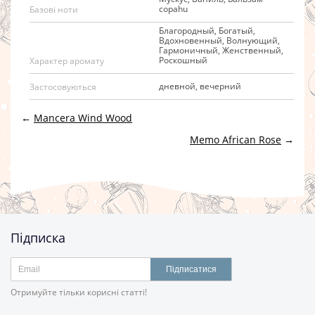
copahu
Базові ноти
Благородный, Богатый,
Вдохновенный, Волнующий,
Гармоничный, Женственный,
Роскошный
Характер аромату
дневной, вечерний
Застосовуються
←
Mancera Wind Wood
Memo African Rose
→
Підписка
Підписатися
Отримуйте тільки корисні статті!