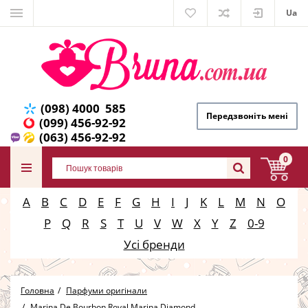
Ua
(098) 4000 585
Передзвоніть мені
(099) 456-92-92
(063) 456-92-92
0
A
B
C
D
E
F
G
H
I
J
K
L
M
N
O
P
Q
R
S
T
U
V
W
X
Y
Z
0-9
Усі бренди
Головна
Парфуми оригінали
Marina De Bourbon Royal Marina Diamond