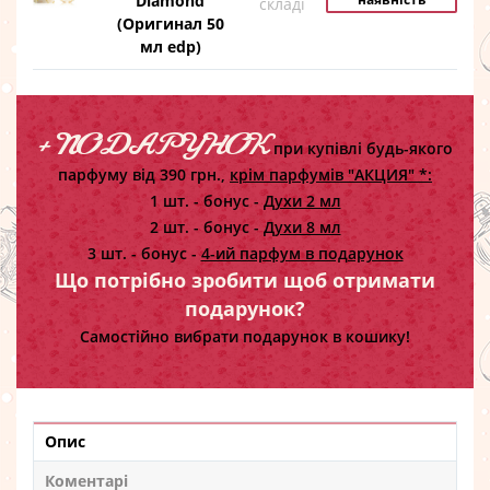
Diamond
складі
(Оригинал 50
мл edp)
+ ПОДАРУНОК
при купівлі будь-якого
парфуму від 390 грн.,
крім парфумів "АКЦИЯ" *:
1 шт. - бонус -
Духи 2 мл
2 шт. - бонус -
Духи 8 мл
3 шт. - бонус -
4-ий парфум в подарунок
Що потрібно зробити щоб отримати
подарунок?
Самостійно вибрати подарунок в кошику!
Опис
Коментарі