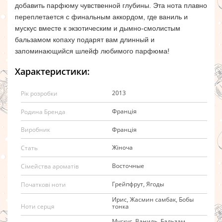
добавить парфюму чувственной глубины. Эта нота плавно
переплетается с финальным аккордом, где ваниль и
мускус вместе к экзотическим и дымно-смолистым
бальзамом копаху подарят вам длинный и
запоминающийся шлейф любимого парфюма!
Характеристики:
2013
Рік розробки
Франція
Родина Бренда
Франція
Виробник
Жіноча
Стать
Восточные
Сімейства ароматів
Грейпфрут, Ягоды
Початкові ноти
Ирис, Жасмин самбак, Бобы
тонка
Ноти серця
Мускус, Ваниль, Бальзам