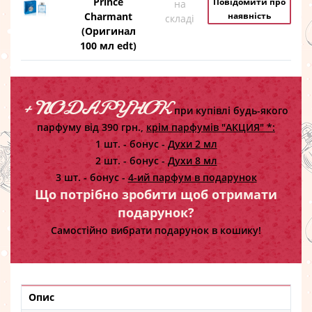
Prince
Повідомити про
на
Charmant
наявність
складі
(Оригинал
100 мл edt)
+ ПОДАРУНОК
при купівлі будь-якого
парфуму від 390 грн.,
крім парфумів "АКЦИЯ" *:
1 шт. - бонус -
Духи 2 мл
2 шт. - бонус -
Духи 8 мл
3 шт. - бонус -
4-ий парфум в подарунок
Що потрібно зробити щоб отримати
подарунок?
Самостійно вибрати подарунок в кошику!
Опис