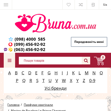
Ua
(098) 4000 585
Передзвоніть мені
(099) 456-92-92
(063) 456-92-92
0
A
B
C
D
E
F
G
H
I
J
K
L
M
N
O
P
Q
R
S
T
U
V
W
X
Y
Z
0-9
Усі бренди
Головна
Парфуми оригінали
Marina de Bourbon Le Prince Charmant