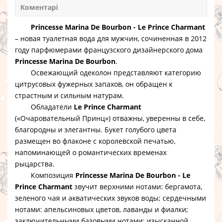
Коментарі
Princesse Marina De Bourbon - Le Prince Charmant
– новая туалетная вода для мужчин, сочиненная в 2012
году парфюмерами французского дизайнерского дома
Princesse Marina De Bourbon
.
Освежающий одеколон представляют категорию
цитрусовых фужерных запахов, он обращен к
страстным и сильным натурам.
Обладатели
Le Prince Charmant
(«Очаровательный Принц») отважны, уверенны в себе,
благородны и элегантны. Букет голубого цвета
размещен во флаконе с королевской печатью,
напоминающей о романтических временах
рыцарства.
Композиция
Princesse Marina De Bourbon - Le
Prince Charmant
звучит верхними нотами: бергамота,
зеленого чая и акватических звуков воды; сердечными
нотами: апельсиновых цветов, лаванды и фиалки;
заключительными базовыми нотами: изысканной