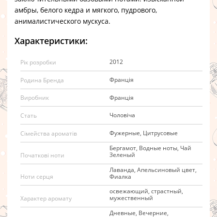
амбры, белого кедра и мягкого, пудрового,
анималистического мускуса.
Характеристики:
2012
Рік розробки
Франція
Родина Бренда
Франція
Виробник
Чоловіча
Стать
Фужерные, Цитрусовые
Сімейства ароматів
Бергамот, Водные ноты, Чай
Зеленый
Початкові ноти
Лаванда, Апельсиновый цвет,
Фиалка
Ноти серця
освежающий, страстный,
мужественный
Характер аромату
Дневные, Вечерние,