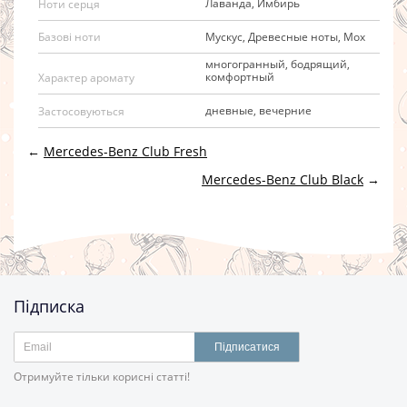
Лаванда, Имбирь
Ноти серця
Мускус, Древесные ноты, Мох
Базові ноти
многогранный, бодрящий,
комфортный
Характер аромату
дневные, вечерние
Застосовуються
←
Mercedes-Benz Club Fresh
Mercedes-Benz Club Black
→
Підписка
Підписатися
Отримуйте тільки корисні статті!