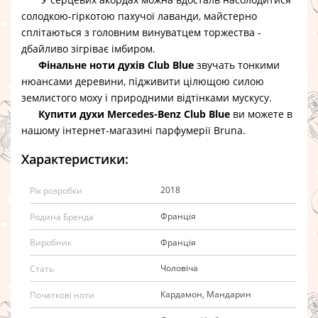
солодкою-гіркотою пахучої лаванди, майстерно
сплітаються з головним винуватцем торжества -
дбайливо зігріває імбиром.
Фінальне ноти духів Club Blue
звучать тонкими
нюансами деревини, підживити цілющою силою
землистого моху і природними відтінками мускусу.
Купити духи Mercedes-Benz Club Blue
ви можете в
нашому інтернет-магазині парфумерії Bruna.
Характеристики:
2018
Рік розробки
Франція
Родина Бренда
Франція
Виробник
Чоловіча
Стать
Кардамон, Мандарин
Початкові ноти