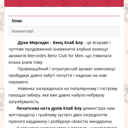
Опис
Коментарі
Духи Мерседес - Бенц Клаб Блу
- це яскраве і
чуттєве продовження знаменитої клубної колекції
ароматів Mercedes-Benz Club for Men, що з'явилася
кілька років тому.
Провокаційний і інтригуючий аромат композиції
пробуджує давно забуті почуття і надихає на нові
перемоги.
Новинка зосередилася на популярному і гострому
пахощах імбиру, яке вже давно набуло небувалу
затребуваність.
Початкова нота духів Клаб Блу
демонструє нам
життєрадісну і грайливу зустріч двох інгредієнтів:
пряного кардамону і розбурхує свіжістю мандарина.
У серцевих акордах можна вдосталь насолодитися