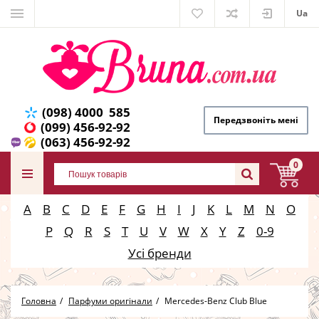
Ua
(098) 4000 585
Передзвоніть мені
(099) 456-92-92
(063) 456-92-92
0
A
B
C
D
E
F
G
H
I
J
K
L
M
N
O
P
Q
R
S
T
U
V
W
X
Y
Z
0-9
Усі бренди
Головна
Парфуми оригінали
Mercedes-Benz Club Blue