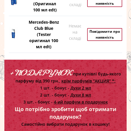
(Оригинал
наявність
складі
100 мл edt)
Mercedes-Benz
Немає
Club Blue
Повідомити про
на
(Tester
наявність
складі
оригинал 100
мл edt)
+ ПОДАРУНОК
при купівлі будь-якого
парфуму від 390 грн.,
крім парфумів "АКЦИЯ" *:
1 шт. - бонус -
Духи 2 мл
2 шт. - бонус -
Духи 8 мл
3 шт. - бонус -
4-ий парфум в подарунок
Що потрібно зробити щоб отримати
подарунок?
Самостійно вибрати подарунок в кошику!