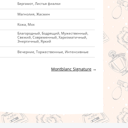
Бергамот, Листья фиалки
Магнолия, Жасмин
Кожа, Мох
Благородный, Бодрящий, Мужественный,
Свежий, Современный, Харизматичный,
Энергичный, Яркий
Вечерние, Торжественные, Интенсивные
Montblanc Signature
→