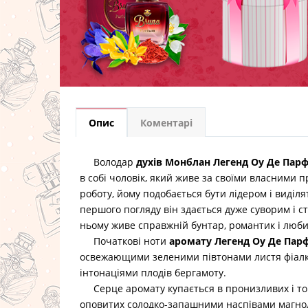
Опис
Коментарі
Володар
духів Монблан Легенд Оу Де Пар
в собі чоловік, який живе за своїми власними
роботу, йому подобається бути лідером і виділ
першого погляду він здається дуже суворим і с
ньому живе справжній бунтар, романтик і люб
Початкові ноти
аромату Легенд Оу Де Пар
освежающими зеленими півтонами листя фіалк
інтонаціями плодів бергамоту.
Серце аромату купається в пронизливих і то
оповитих солодко-запашними наспівами магнол