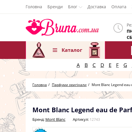
Головна
Бренди
Блог
Доставка
Оплата
Ре
ПН
СБ
Каталог
A
B
C
D
E
F
G
Головна
Парфуми оригінали
Mont Blanc Legend eau 
Mont Blanc Legend eau de P
Бренд:
Mont Blanc
Артикул:
12743