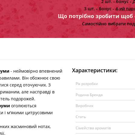
2 шт. - бонус -
Д
3 шт. - бонус -
4-ий пар
Що потрібно зробити щоб
Самостійно вибрати под
Характеристики:
фуми
- неймовірно впевнений
 правилами. Він обожнює свою
Рік розробки
ятися серед оточуючих. З
триманим, але насправді в
Родина Бренда
итель подорожей.
фуми
оголюються
Виробник
и і м'якими цитрусовими
Стать
нких жасминовий нотах,
Сімейства ароматів
ії.