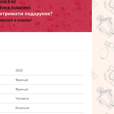
ухи 8 мл
фум в подарунок
 отримати подарунок?
арунок в кошику!
2020
Франція
Франція
Чоловіча
Кожаные