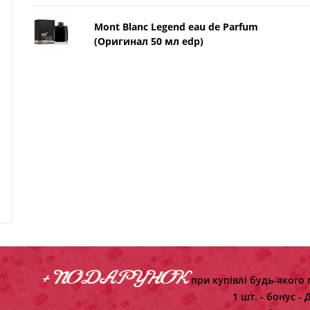
Mont Blanc Legend eau de Parfum
(Оригинал 50 мл edp)
+ ПОДАРУНОК
при купівлі будь-якого 
1 шт. - бонус -
Д