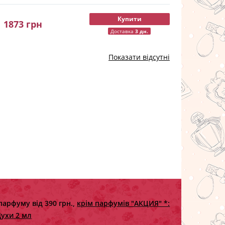
Купити
1873
грн
Доставка
3 дн.
Показати відсутні
парфуму від 390 грн.,
крім парфумів "АКЦИЯ" *:
ухи 2 мл