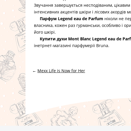
Звучання завершується несподіваним, цікавим
інтенсивних акцентів шкіри і лісових акордів м
Парфум Legend eau de Parfum
ніколи не пе
власника, кожен раз гурманськи, особливо і о
його шкірі.
Купити духи Mont Blanc Legend eau de Par
інетрнет-магазині парфумерії Bruna.
←
Mexx Life is Now for Her