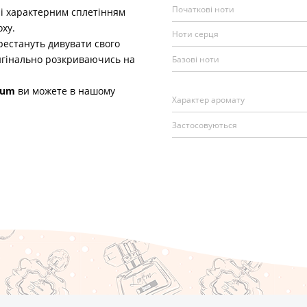
Початкові ноти
 і характерним сплетінням
оху.
Ноти серця
рестануть дивувати свого
ригінально розкриваючись на
Базові ноти
fum
ви можете в нашому
Характер аромату
Застосовуються