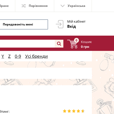
бране
Порівняння
Українська
Мій кабінет
Передзвоніть мені
Вхід
0
Кошик
0 грн
Y
Z
0-9
Усі бренди
йтинг: