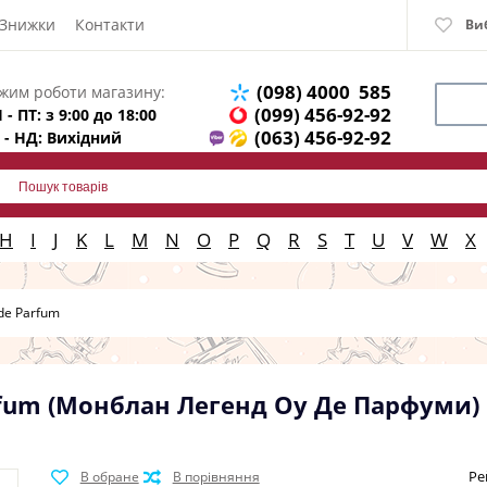
Знижки
Контакти
Ви
(098) 4000 585
жим роботи магазину:
(099) 456-92-92
 - ПТ: з 9:00 до 18:00
(063) 456-92-92
 - НД: Вихідний
H
I
J
K
L
M
N
O
P
Q
R
S
T
U
V
W
X
de Parfum
arfum (Монблан Легенд Оу Де Парфуми)
Ре