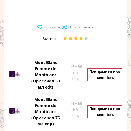
Рейтинг:
Mont Blanc
Немає
Femme de
Повідомити про
на
Montblanc
наявність
складі
(Оригинал 50
мл edt)
Mont Blanc
Немає
Femme de
Повідомити про
на
Montblanc
наявність
складі
(Оригинал 75
мл edp)