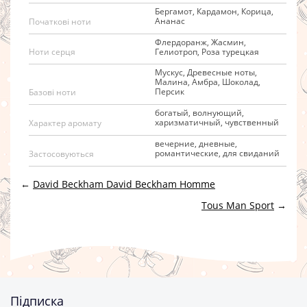
Бергамот, Кардамон, Корица,
Ананас
Початкові ноти
Флердоранж, Жасмин,
Гелиотроп, Роза турецкая
Ноти серця
Мускус, Древесные ноты,
Малина, Амбра, Шоколад,
Персик
Базові ноти
богатый, волнующий,
харизматичный, чувственный
Характер аромату
вечерние, дневные,
романтические, для свиданий
Застосовуються
←
David Beckham David Beckham Homme
Tous Man Sport
→
Підписка