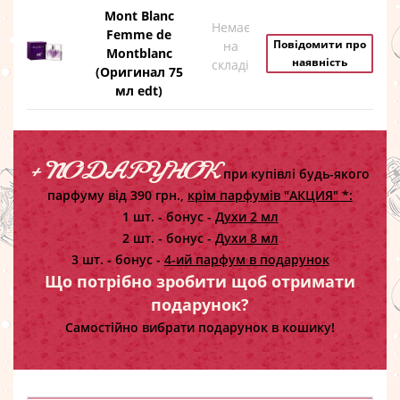
Mont Blanc
Немає
Femme de
Повідомити про
на
Montblanc
наявність
складі
(Оригинал 75
мл edt)
+ ПОДАРУНОК
при купівлі будь-якого
парфуму від 390 грн.,
крім парфумів "АКЦИЯ" *:
1 шт. - бонус -
Духи 2 мл
2 шт. - бонус -
Духи 8 мл
3 шт. - бонус -
4-ий парфум в подарунок
Що потрібно зробити щоб отримати
подарунок?
Самостійно вибрати подарунок в кошику!