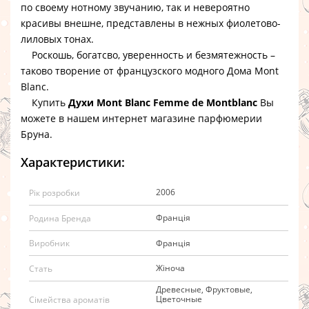
по своему нотному звучанию, так и невероятно
красивы внешне, представлены в нежных фиолетово-
лиловых тонах.
Роскошь, богатсво, уверенность и безмятежность –
таково творение от французского модного Дома Mont
Blanc.
Купить
Духи Mont Blanc Femme de Montblanc
Вы
можете в нашем интернет магазине парфюмерии
Бруна.
Характеристики:
2006
Рік розробки
Франція
Родина Бренда
Франція
Виробник
Жіноча
Стать
Древесные, Фруктовые,
Цветочные
Сімейства ароматів