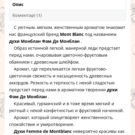
Опис
Коментарі (1)
С уютным, мягким, женственным ароматом знакомит
нас французский бренд
Mont Blanc
под названием
духи Монблан Фам Де Монблан
.
Образ истинной легкой, манерной леди предстает
перед нами, очаровывая цветочно-фруктовым
обаянием с древесным шлейфом.
Аромат, где перекликается легкая фруктово-
цветочная свежесть и насыщенность древесных
аккордов. Резкость и терпкость с некой сладостью
предстает перед нами в ароматном творении
духи
Фам Де Монблан
.
Красивый, гурманский и в тоже время мягкий и
уютный с некой конфетностью и фруктовой начинкой.
Аромат, который олицетворяет женственность,
спокойствие и умиротворение.
Духи Femme de Montblanc
невероятно красивы как