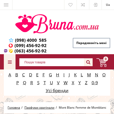
Ua
(098) 4000 585
Передзвоніть мені
(099) 456-92-92
(063) 456-92-92
0
A
B
C
D
E
F
G
H
I
J
K
L
M
N
O
P
Q
R
S
T
U
V
W
X
Y
Z
0-9
Усі бренди
Головна
Парфуми оригінали
Mont Blanc Femme de Montblanc