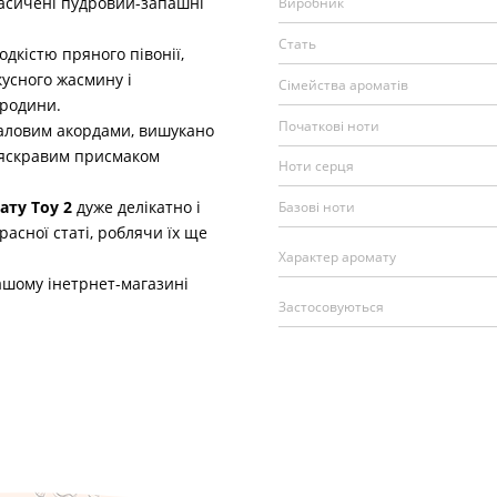
насичені пудровий-запашні
Виробник
Стать
дкістю пряного півонії,
усного жасмину і
Сімейства ароматів
ородини.
Початкові ноти
ловим акордами, вишукано
 яскравим присмаком
Ноти серця
ату Toy 2
дуже делікатно і
Базові ноти
асної статі, роблячи їх ще
Характер аромату
ашому інетрнет-магазині
Застосовуються