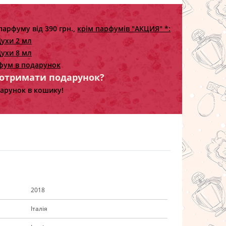
парфуму від 390 грн.,
крім парфумів "АКЦИЯ" *:
ухи 2 мл
ухи 8 мл
фум в подарунок
 отримати подарунок?
арунок в кошику!
2018
Італія