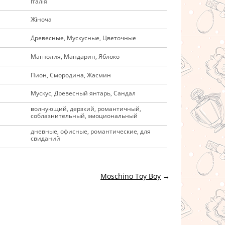
Італія
Жіноча
Древесные, Мускусные, Цветочные
Магнолия, Мандарин, Яблоко
Пион, Смородина, Жасмин
Мускус, Древесный янтарь, Сандал
волнующий, дерзкий, романтичный,
соблазнительный, эмоциональный
дневные, офисные, романтические, для
свиданий
Moschino Toy Boy
→