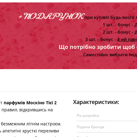
+ ПОДАРУНОК
при купівлі будь-якого 
1 шт. - бонус -
Д
2 шт. - бонус -
Д
3 шт. - бонус -
4-ий пар
Що потрібно зробити щоб
Самостійно вибрати под
Характеристики:
ат
парфумів Москіно Тієї 2
х правил, відкрившись на
Рік розробки
безмежним літнім настроєм.
Родина Бренда
ь апетитні хрусткі переливи