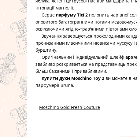
яблука, легені цитрусові наспіви мандарина і 
інтонації магнолії.
Серце
парфуму Тієї 2
полонить чарівної соло
оповитого багатогранними нотами медово-муск
освіжаючими ягідно-трав'яними півтонами см
Звучання завершується прохолодними санда
пронизаними класичними нюансами мускусу і
бурштину.
Оригінальний і індивідуальний шлейф
аром
звабливо розкривається на представниць прекр
більш бажаними і привабливими.
Купити духи Moschino Toy 2
ви можете в н
парфумерії Bruna.
←
Moschino Gold Fresh Couture