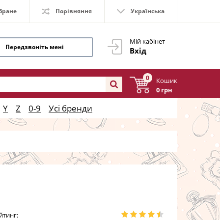
бране
Порівняння
Українська
Мій кабінет
Передзвоніть мені
Вхід
0
Кошик
0 грн
Y
Z
0-9
Усі бренди
йтинг: