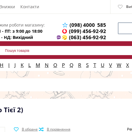
Знижки
Контакти
Ви
(098) 4000 585
жим роботи магазину:
(099) 456-92-92
 - ПТ: з 9:00 до 18:00
(063) 456-92-92
 - НД: Вихідний
H
I
J
K
L
M
N
O
P
Q
R
S
T
U
V
W
X
Тієї 2)
Ре