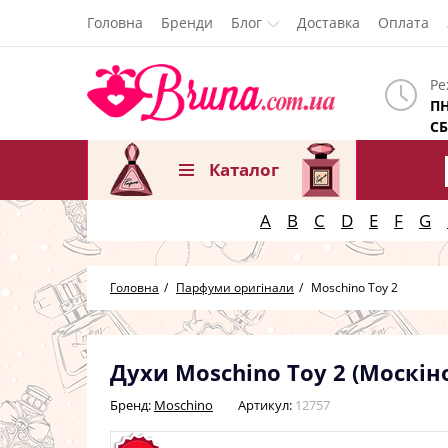
Головна
Бренди
Блог
Доставка
Оплата
Ре
ПН
СБ
Каталог
A
B
C
D
E
F
G
Головна
Парфуми оригінали
Moschino Toy 2
Духи Moschino Toy 2 (Москіно 
Бренд:
Moschino
Артикул:
12757