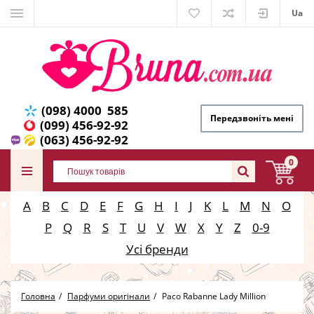
Ua
(098) 4000 585
Передзвоніть мені
(099) 456-92-92
(063) 456-92-92
0
A
B
C
D
E
F
G
H
I
J
K
L
M
N
O
P
Q
R
S
T
U
V
W
X
Y
Z
0-9
Усі бренди
Головна
Парфуми оригінали
Paco Rabanne Lady Million