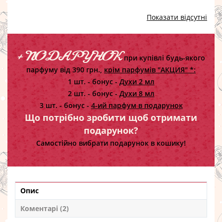
Показати відсутні
+ ПОДАРУНОК
при купівлі будь-якого
парфуму від 390 грн.,
крім парфумів "АКЦИЯ" *:
1 шт. - бонус -
Духи 2 мл
2 шт. - бонус -
Духи 8 мл
3 шт. - бонус -
4-ий парфум в подарунок
Що потрібно зробити щоб отримати
подарунок?
Самостійно вибрати подарунок в кошику!
Опис
Коментарі (2)