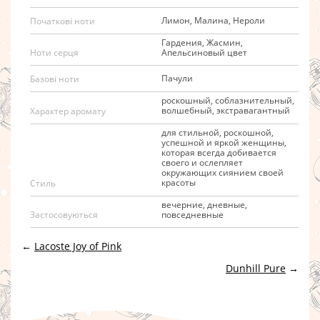
Лимон, Малина, Нероли
Початкові ноти
Гардения, Жасмин,
Апельсиновый цвет
Ноти серця
Пачули
Базові ноти
роскошный, соблазнительный,
волшебный, экстравагантный
Характер аромату
для стильной, роскошной,
успешной и яркой женщины,
которая всегда добивается
своего и ослепляет
окружающих сиянием своей
красоты
Стиль
вечерние, дневные,
повседневные
Застосовуються
←
Lacoste Joy of Pink
Dunhill Pure
→