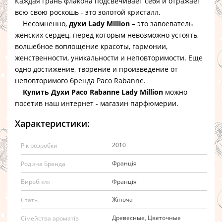
Каждая грань флакона подсвечивает себя и отражает
всю свою роскошь - это золотой кристалл.
Несомненно,
духи Lady Million
– это завоеватель
женских сердец, перед которым невозможно устоять,
волшебное воплощение красоты, гармонии,
женственности, уникальности и неповторимости. Еще
одно достижение, творение и произведение от
неповторимого бренда Paco Rabanne.
Купить Духи Paco Rabanne Lady Million
можно
посетив наш интернет - магазин парфюмерии.
Характеристики:
2010
Рік розробки
Франція
Родина Бренда
Франція
Виробник
Жіноча
Стать
Древесные, Цветочные
Сімейства ароматів