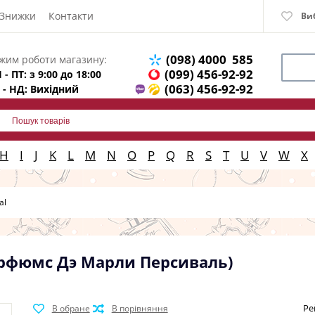
Знижки
Контакти
Ви
(098) 4000 585
жим роботи магазину:
(099) 456-92-92
 - ПТ: з 9:00 до 18:00
(063) 456-92-92
 - НД: Вихідний
H
I
J
K
L
M
N
O
P
Q
R
S
T
U
V
W
X
al
Парфюмс Дэ Марли Персиваль)
Ре