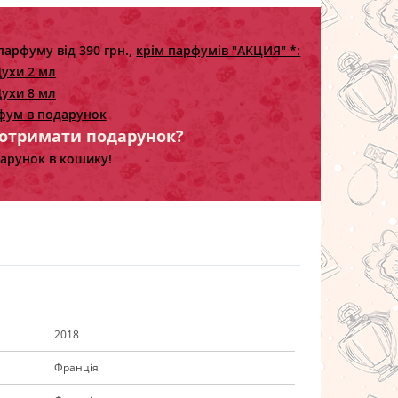
парфуму від 390 грн.,
крім парфумів "АКЦИЯ" *:
ухи 2 мл
ухи 8 мл
фум в подарунок
 отримати подарунок?
арунок в кошику!
2018
Франція