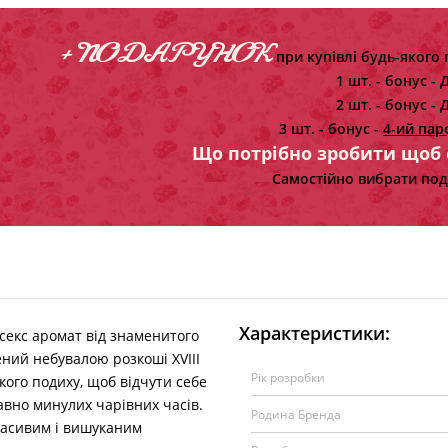
+ ПОДАРУНОК
при купівлі будь-якого 
1 шт. - бонус -
Д
2 шт. - бонус -
Д
3 шт. - бонус -
4-ий пар
Що потрібно зробити щоб
Самостійно вибрати под
Характеристики:
ісекс аромат від знаменитого
ний небувалою розкоші ХVIII
Рік розробки
кого подиху, щоб відчути себе
давно минулих чарівних часів.
Родина Бренда
асивим і вишуканим