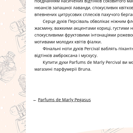
поєднанням насичених відтінків соковитого м
нюансів запашної лаванди, спокусливих квітков
впевнених цитрусових сплесків пахучого берга
Серце духів Персіваль
обволікає ніжним фл
жасмину, важкими акцентами кориці, густими 
спокусливими фруктовими інтонаціями рожево
мотивами молодих квітів фіалки.
Фінальні ноти духів Percival
ваблять пікант
відтінків амброксана і мускусу.
Купити духи Parfums de Marly Percival
ви мо
магазині парфумерії Bruna.
←
Parfums de Marly Pegasus