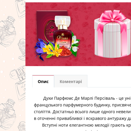
Опис
Коментарі
Духи Парфюмс Де Марлі Персіваль
- це ун
французького парфумерного будинку, присвяче
століття. Достатньо всього лише одного невели
в оточенні привабливої ​​і яскравого антуражу 
Вступні ноти елегантною мелодії грають кр