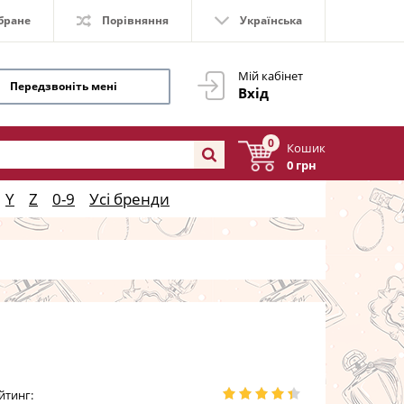
бране
Порівняння
Українська
Мій кабінет
Передзвоніть мені
Вхід
0
Кошик
0 грн
Y
Z
0-9
Усі бренди
йтинг: