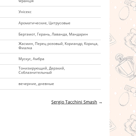
Франція
Унісекс
Ароматические, Цитрусовые
Бергамот, Герань, Лаванда, Мандарин
Жасмин, Перец розовый, Кориандр, Корица,
Фиалка
Мускус, Амбра
Тонизирующий, Дерзкий,
Соблазнительный
вечерние, дневные
Sergio Tacchini Smash
→