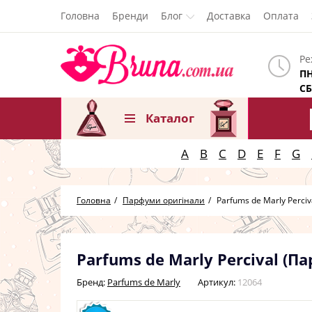
Головна
Бренди
Блог
Доставка
Оплата
Ре
ПН
СБ
Каталог
A
B
C
D
E
F
G
Головна
Парфуми оригінали
Parfums de Marly Perciv
Parfums de Marly Percival (
Бренд:
Parfums de Marly
Артикул:
12064