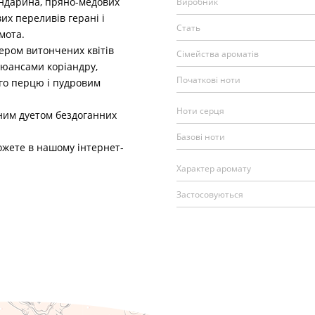
андарина, пряно-медових
Виробник
их переливів герані і
Стать
мота.
ером витончених квітів
Сімейства ароматів
нюансами коріандру,
Початкові ноти
го перцю і пудровим
Ноти серця
ним дуетом бездоганних
Базові ноти
жете в нашому інтернет-
Характер аромату
Застосовуються