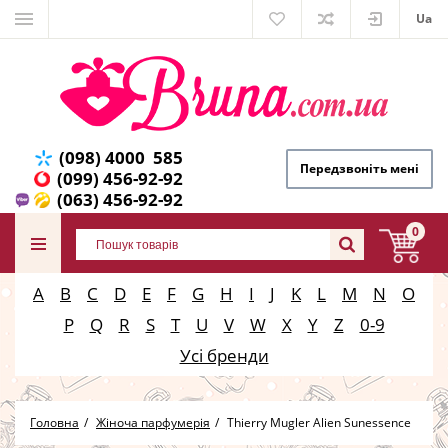
Ua
(098) 4000 585
Передзвоніть мені
(099) 456-92-92
(063) 456-92-92
0
A
B
C
D
E
F
G
H
I
J
K
L
M
N
O
P
Q
R
S
T
U
V
W
X
Y
Z
0-9
Усі бренди
Головна
Жіноча парфумерія
Thierry Mugler Alien Sunessence