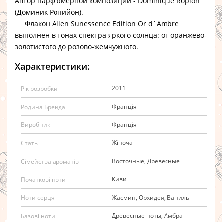
Автор парфюмерной композиции - Dominique Ropion
(Доминик Ропийон).
Флакон Alien Sunessence Edition Or d`Ambre
выполнен в тонах спектра яркого солнца: от оранжево-
золотистого до розово-жемчужного.
Характеристики:
2011
Рік розробки
Франція
Родина Бренда
Франція
Виробник
Жіноча
Стать
Восточные, Древесные
Сімейства ароматів
Киви
Початкові ноти
Жасмин, Орхидея, Ваниль
Ноти серця
Древесные ноты, Амбра
Базові ноти