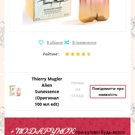
Рейтинг:
Thierry Mugler
Немає
Alien
Повідомити про
на
Sunessence
наявність
складі
(Оригинал
100 мл edt)
+ ПОДАРУНОК
при купівлі будь-якого