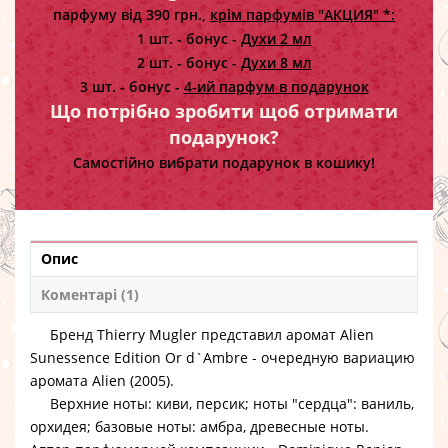
парфуму від 390 грн.,
крім парфумів "АКЦИЯ" *:
1 шт. - бонус -
Духи 2 мл
2 шт. - бонус -
Духи 8 мл
3 шт. - бонус -
4-ий парфум в подарунок
Що потрібно зробити щоб отримати
подарунок?
Самостійно вибрати подарунок в кошику!
Опис
Коментарі (1)
Бренд Thierry Mugler представил аромат Alien
Sunessence Edition Or d`Ambre - очередную вариацию
аромата Alien (2005).
Верхние ноты: киви, персик; ноты "сердца": ваниль,
орхидея; базовые ноты: амбра, древесные ноты.