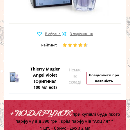
Рейтинг:
Thierry Mugler
Немає
Angel Violet
Повідомити про
на
(Оригинал
наявність
складі
100 мл edt)
+ ПОДАРУНОК
при купівлі будь-якого
парфуму від 390 грн.,
крім парфумів "АКЦИЯ" *:
1 шт. - бонус -
Духи 2 мл