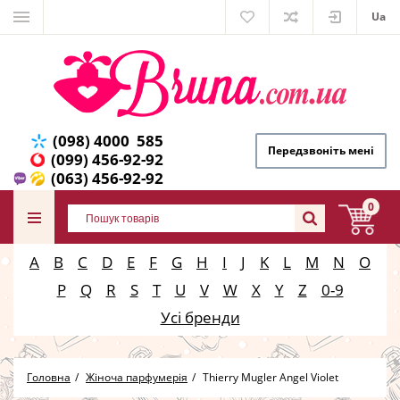
Ua
(098) 4000 585
Передзвоніть мені
(099) 456-92-92
(063) 456-92-92
0
A
B
C
D
E
F
G
H
I
J
K
L
M
N
O
P
Q
R
S
T
U
V
W
X
Y
Z
0-9
Усі бренди
Головна
Жіноча парфумерія
Thierry Mugler Angel Violet