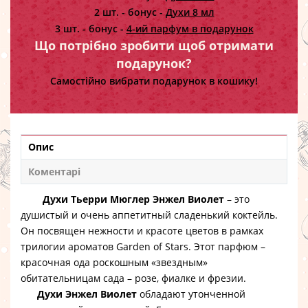
2 шт. - бонус -
Духи 8 мл
3 шт. - бонус -
4-ий парфум в подарунок
Що потрібно зробити щоб отримати
подарунок?
Самостійно вибрати подарунок в кошику!
Опис
Коментарі
Духи Тьерри Мюглер Энжел Виолет
– это
душистый и очень аппетитный сладенький коктейль.
Он посвящен нежности и красоте цветов в рамках
трилогии ароматов Garden of Stars. Этот парфюм –
красочная ода роскошным «звездным»
обитательницам сада – розе, фиалке и фрезии.
Духи Энжел Виолет
обладают утонченной