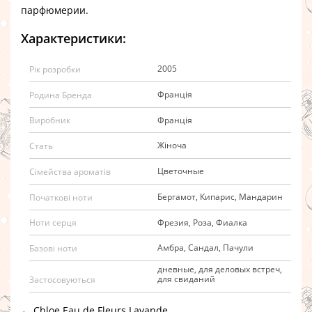
парфюмерии.
Характеристики:
2005
Рік розробки
Франція
Родина Бренда
Франція
Виробник
Жіноча
Стать
Цветочные
Сімейства ароматів
Бергамот, Кипарис, Мандарин
Початкові ноти
Фрезия, Роза, Фиалка
Ноти серця
Амбра, Сандал, Пачули
Базові ноти
дневные, для деловых встреч,
для свиданий
Застосовуються
←
Chloe Eau de Fleurs Lavande