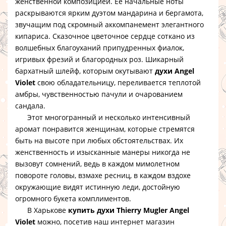
женственной композицией. Ее начальные ноты
раскрываются ярким дуэтом мандарина и бергамота,
звучащим под скромный аккомпанемент элегантного
кипариса. Сказочное цветочное сердце соткано из
волшебных благоуханий припудренных фиалок,
игривых фрезий и благородных роз. Шикарный
бархатный шлейф, которым окутывают
духи Angel
Violet
свою обладательницу, переливается теплотой
амбры, чувственностью пачули и очарованием
сандала.
Этот многогранный и несколько интенсивный
аромат понравится женщинам, которые стремятся
быть на высоте при любых обстоятельствах. Их
женственность и изысканные манеры никогда не
вызовут сомнений, ведь в каждом мимолетном
повороте головы, взмахе ресниц, в каждом вздохе
окружающие видят истинную леди, достойную
огромного букета комплиментов.
В Харькове
купить духи Thierry Mugler Angel
Violet
можно, посетив наш интернет магазин