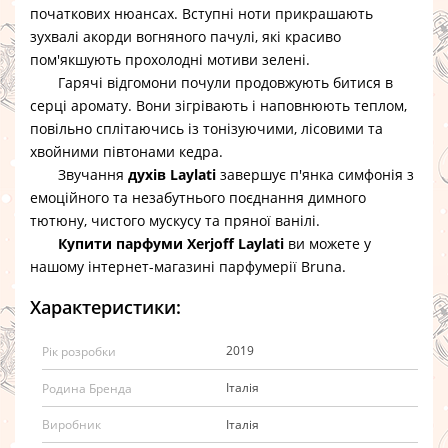
початкових нюансах. Вступні ноти прикрашають
зухвалі акорди вогняного пачулі, які красиво
пом'якшують прохолодні мотиви зелені.
Гарячі відгомони почули продовжують битися в
серці аромату. Вони зігрівають і наповнюють теплом,
повільно сплітаючись із тонізуючими, лісовими та
хвойними півтонами кедра.
Звучання
духів Laylati
завершує п'янка симфонія з
емоційного та незабутнього поєднання димного
тютюну, чистого мускусу та пряної ванілі.
Купити парфуми Xerjoff Laylati
ви можете у
нашому інтернет-магазині парфумерії Bruna.
Характеристики:
2019
Рік розробки
Італія
Родина Бренда
Італія
Виробник