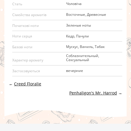
Чоловіча
Стать
Восточные, Древесные
Сімейства ароматів
Зеленые ноты
Початкові ноти
Кедр, Пачули
Ноти серця
Мускус, Ваниль, Табак
Базові ноти
Соблазнительный,
Сексуальный
Характер аромату
вечерние
Застосовуються
←
Creed Floralie
Penhaligon's Mr. Harrod
→