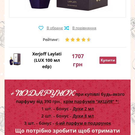
Рейтинг:
Xerjoff Laylati
1707
(LUX 100 мл
Купити
грн
edp)
+ ПОДАРУНОК
при купівлі будь-якого
парфуму від 390 грн.,
крім парфумів "АКЦИЯ" *:
1 шт. - бонус -
Духи 2 мл
2 шт. - бонус -
Духи 8 мл
3 шт. - бонус -
4-ий парфум в подарунок
Що потрібно зробити щоб отримати