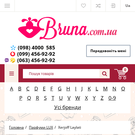
Ua
(098) 4000 585
Передзвоніть мені
(099) 456-92-92
(063) 456-92-92
0
A
B
C
D
E
F
G
H
I
J
K
L
M
N
O
P
Q
R
S
T
U
V
W
X
Y
Z
0-9
Усі бренди
Головна
Парфуми LUX
Xerjoff Laylati