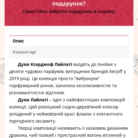
подарунок?
Самостійно вибрати подарунок в кошику!
Опис
Коментарі
Духи Ксерджоф Лайлаті
входять до лінійки з
десяти чудових парфумів, випущених брендів Xerjoff у
2019 році. Ця колекція просто "вибухнула"
парфумерний ринок, захопила ексклюзивністю та
різноманітністю відтінків.
Духи Лайлаті
– одні з найефектніших композицій
колекції. Цей розкішний східно-дерев'яний еліксир
укладений у неймовірній красі флакон з елегантного
пурпурного оксамиту.
Творці композиції називають її казковим диханням
дракона, чий палкий і пристрасний вогонь втілений у