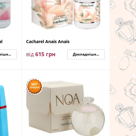
al
Cacharel Anais Аnais
від
615
грн
іше...
Докладніше...