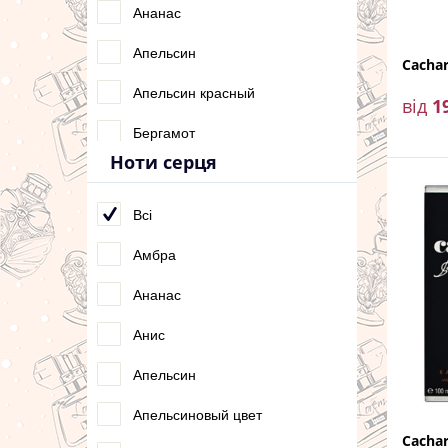
Шипровые
Ананас
Апельсин
Cachar
Апельсин красный
від
1
Бергамот
Ноти серця
Гальбанум
Гиацинт
Всі
Грейн
Амбра
Грейпфрут
Ананас
Груша
Анис
Ежевика
Апельсин
Жасмин
Апельсиновый цвет
Cacha