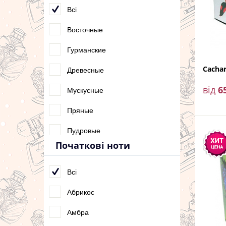
Всі
Восточные
Гурманские
Cacha
Древесные
від
6
Мускусные
Пряные
Пудровые
Початкові ноти
Свежие
Сладкие
Всі
Фруктовые
Абрикос
Цветочные
Амбра