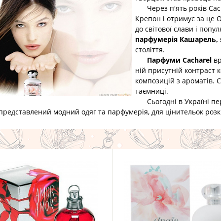
Через п'ять років Cach
Крепон і отримує за це 
до світової слави і попу
парфумерія Кашарель
,
століття.
Парфуми Cacharel
вр
ній присутній контраст к
композицій з ароматів. 
таємниці.
Сьогодні в Україні пер
представлений модний одяг та парфумерія, для цінительок роз