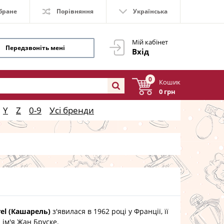
бране
Порівняння
Українська
Мій кабінет
Передзвоніть мені
Вхід
0
Кошик
0 грн
Y
Z
0-9
Усі бренди
el (Кашарель)
з'явилася в 1962 році у Франції, її
 ім'я Жан Бруске.