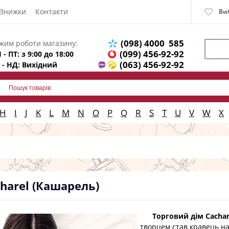
Знижки
Контакти
Ви
(098) 4000 585
жим роботи магазину:
(099) 456-92-92
 - ПТ: з 9:00 до 18:00
(063) 456-92-92
 - НД: Вихідний
H
I
J
K
L
M
N
O
P
Q
R
S
T
U
V
W
X
harel (Кашарель)
Торговий дім Cachar
творцем став кравець на