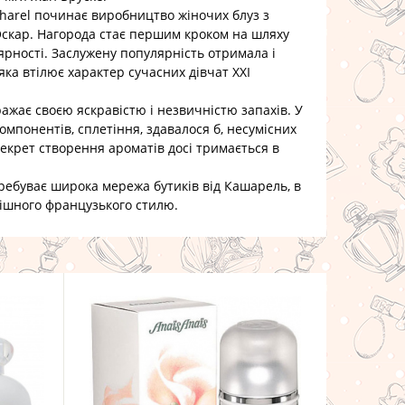
arel починає виробництво жіночих блуз з
Оскар. Нагорода стає першим кроком на шляху
лярності. Заслужену популярність отримала і
яка втілює характер сучасних дівчат XXI
ажає своєю яскравістю і незвичністю запахів. У
омпонентів, сплетіння, здавалося б, несумісних
Секрет створення ароматів досі тримається в
ебуває широка мережа бутиків від Кашарель, в
кішного французького стилю.