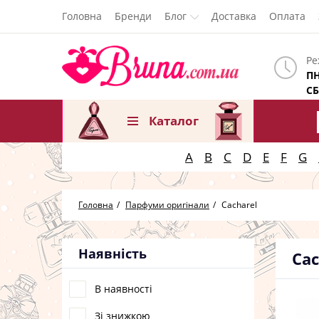
Головна
Бренди
Блог
Доставка
Оплата
Ре
ПН
СБ
Каталог
A
B
C
D
E
F
G
Головна
Парфуми оригінали
Cacharel
Наявність
Cac
В наявності
Зі знижкою