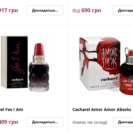
917
грн
від
690
грн
Докладніше...
Докладн
el Yes I Am
Cacharel Amor Amor Absolu
409
грн
Докладніше...
Немає на складі
Докладн