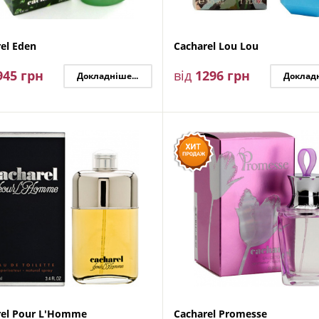
el Eden
Cacharel Lou Lou
945
грн
від
1296
грн
Докладніше...
Докладн
rel Pour L'Homme
Cacharel Promesse