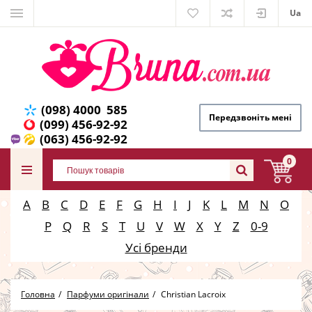
Ua
(098) 4000 585
Передзвоніть мені
(099) 456-92-92
(063) 456-92-92
0
A
B
C
D
E
F
G
H
I
J
K
L
M
N
O
P
Q
R
S
T
U
V
W
X
Y
Z
0-9
Усі бренди
Головна
Парфуми оригінали
Christian Lacroix