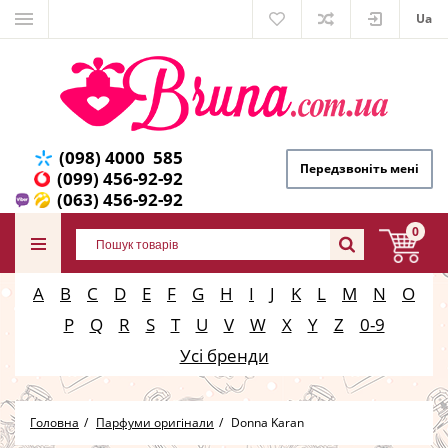
Ua
(098) 4000 585
Передзвоніть мені
(099) 456-92-92
(063) 456-92-92
0
A
B
C
D
E
F
G
H
I
J
K
L
M
N
O
P
Q
R
S
T
U
V
W
X
Y
Z
0-9
Усі бренди
Головна
Парфуми оригінали
Donna Karan