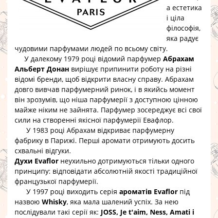
а естетика
і ціла
філософія,
яка радує
чудовими парфумами людей по всьому світу.
У далекому 1979 році відомий парфумер
Абрахам
Альберт Донан
вирішує припинити роботу на різні
відомі бренди, щоб відкрити власну справу. Абрахам
довго вивчав парфумерний ринок, і в якийсь момент
він зрозумів, що ніша парфумерії з доступною цінною
майже ніким не зайнята. Парфумер зосереджує всі свої
сили на створенні якісної парфумерії Евафлор.
У 1983 році Абрахам відкриває парфумерну
фабрику в Парижі. Перші аромати отримують досить
схвальні відгуки.
Духи Evaflor
неухильно дотримуються тільки одного
принципу: відповідати абсолютній якості традиційної
французької парфумерії.
У 1997 році виходить серія
ароматів Evaflor
під
назвою
Whisky
, яка мала шалений успіх. За нею
послідували такі серії як:
JOSS, Je t'aim, Ness, Amati і