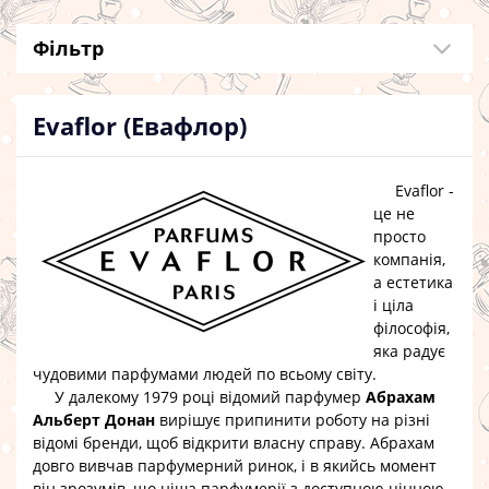
Фільтр
Evaflor (Евафлор)
Evaflor -
це не
просто
компанія,
а естетика
і ціла
філософія,
яка радує
чудовими парфумами людей по всьому світу.
У далекому 1979 році відомий парфумер
Абрахам
Альберт Донан
вирішує припинити роботу на різні
відомі бренди, щоб відкрити власну справу. Абрахам
довго вивчав парфумерний ринок, і в якийсь момент
він зрозумів, що ніша парфумерії з доступною цінною