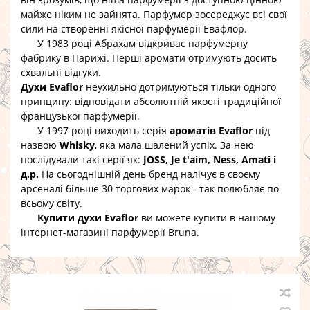
майже ніким не зайнята. Парфумер зосереджує всі свої
сили на створенні якісної парфумерії Евафлор.
У 1983 році Абрахам відкриває парфумерну
фабрику в Парижі. Перші аромати отримують досить
схвальні відгуки.
Духи Evaflor
неухильно дотримуються тільки одного
принципу: відповідати абсолютній якості традиційної
французької парфумерії.
У 1997 році виходить серія
ароматів Evaflor
під
назвою
Whisky
, яка мала шалений успіх. За нею
послідували такі серії як:
JOSS, Je t'aim, Ness, Amati і
д.р.
На сьогоднішній день бренд налічує в своєму
арсеналі більше 30 торгових марок - так полюбляє по
всьому світу.
Купити духи Evaflor
ви можете купити в нашому
інтернет-магазині парфумерії Bruna.