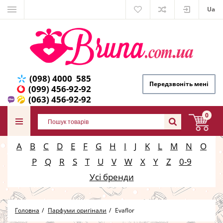
Ua
(098) 4000 585
Передзвоніть мені
(099) 456-92-92
(063) 456-92-92
0
A
B
C
D
E
F
G
H
I
J
K
L
M
N
O
P
Q
R
S
T
U
V
W
X
Y
Z
0-9
Усі бренди
Головна
Парфуми оригінали
Evaflor