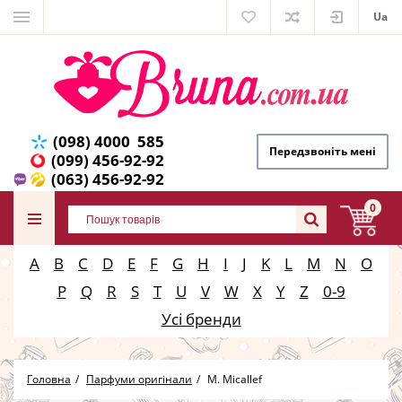
Ua
(098) 4000 585
Передзвоніть мені
(099) 456-92-92
(063) 456-92-92
0
A
B
C
D
E
F
G
H
I
J
K
L
M
N
O
P
Q
R
S
T
U
V
W
X
Y
Z
0-9
Усі бренди
Головна
Парфуми оригінали
M. Micallef