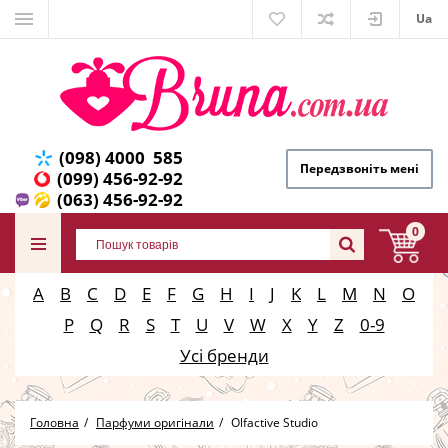
Ua
(098) 4000 585
Передзвоніть мені
(099) 456-92-92
(063) 456-92-92
0
A
B
C
D
E
F
G
H
I
J
K
L
M
N
O
P
Q
R
S
T
U
V
W
X
Y
Z
0-9
Усі бренди
Головна
Парфуми оригінали
Olfactive Studio