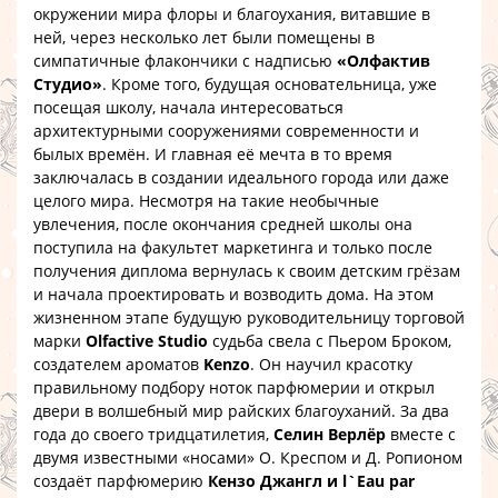
окружении мира флоры и благоухания, витавшие в
ней, через несколько лет были помещены в
симпатичные флакончики с надписью
«Олфактив
Студио»
. Кроме того, будущая основательница, уже
посещая школу, начала интересоваться
архитектурными сооружениями современности и
былых времён. И главная её мечта в то время
заключалась в создании идеального города или даже
целого мира. Несмотря на такие необычные
увлечения, после окончания средней школы она
поступила на факультет маркетинга и только после
получения диплома вернулась к своим детским грёзам
и начала проектировать и возводить дома. На этом
жизненном этапе будущую руководительницу торговой
марки
Olfactive Studio
судьба свела с Пьером Броком,
создателем ароматов
Kenzo
. Он научил красотку
правильному подбору ноток парфюмерии и открыл
двери в волшебный мир райских благоуханий. За два
года до своего тридцатилетия,
Селин Верлёр
вместе с
двумя известными «носами» О. Креспом и Д. Ропионом
создаёт парфюмерию
Кензо Джангл и l`Eau par