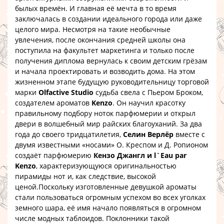
былых времён. И главная её мечта в то время
заключалась в создании идеального города или даже
целого мира. Несмотря на такие необычные
увлечения, после окончания средней школы она
поступила на факультет маркетинга и только после
получения диплома вернулась к своим детским грёзам
и начала проектировать и возводить дома. На этом
жизненном этапе будущую руководительницу торговой
марки
Olfactive Studio
судьба свела с Пьером Броком,
создателем ароматов
Kenzo
. Он научил красотку
правильному подбору ноток парфюмерии и открыл
двери в волшебный мир райских благоуханий. За два
года до своего тридцатилетия,
Селин Верлёр
вместе с
двумя известными «носами» О. Креспом и Д. Ропионом
создаёт парфюмерию
Кензо Джангл и l`Eau par
Kenzo
, характеризующуюся оригинальностью
пирамиды нот и, как следствие, высокой
ценой.Поскольку изготовленные девушкой ароматы
стали пользоваться огромным успехом во всех уголках
земного шара, её имя начало появляться в огромном
числе модных таблоидов. Поклонники такой