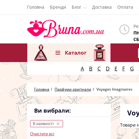
Головна
Бренди
Блог
Доставка
Оплата
Ре
ПН
СБ
Каталог
A
B
C
D
E
F
G
Головна
Парфуми оригінали
Voyages Imaginaires
Ви вибрали:
Voy
В наявності
Товари н
Очистити всі