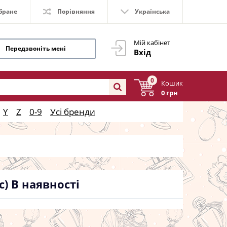
бране
Порівняння
Українська
Мій кабінет
Передзвоніть мені
Вхід
0
Кошик
0 грн
Y
Z
0-9
Усі бренди
с)
В наявності