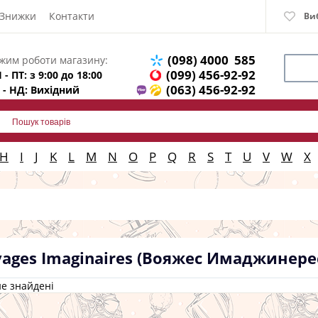
Знижки
Контакти
Ви
(098) 4000 585
жим роботи магазину:
(099) 456-92-92
 - ПТ: з 9:00 до 18:00
(063) 456-92-92
 - НД: Вихідний
H
I
J
K
L
M
N
O
P
Q
R
S
T
U
V
W
X
ages Imaginaires (Вояжес Имаджинере
е знайдені