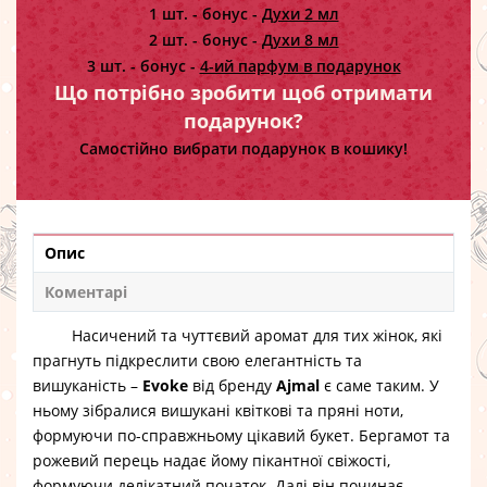
1 шт. - бонус -
Духи 2 мл
2 шт. - бонус -
Духи 8 мл
3 шт. - бонус -
4-ий парфум в подарунок
Що потрібно зробити щоб отримати
подарунок?
Самостійно вибрати подарунок в кошику!
Опис
Коментарі
Насичений та чуттєвий аромат для тих жінок, які
прагнуть підкреслити свою елегантність та
вишуканість –
Evoke
від бренду
Ajmal
є саме таким. У
ньому зібралися вишукані квіткові та пряні ноти,
формуючи по-справжньому цікавий букет. Бергамот та
рожевий перець надає йому пікантної свіжості,
формуючи делікатний початок. Далі він починає