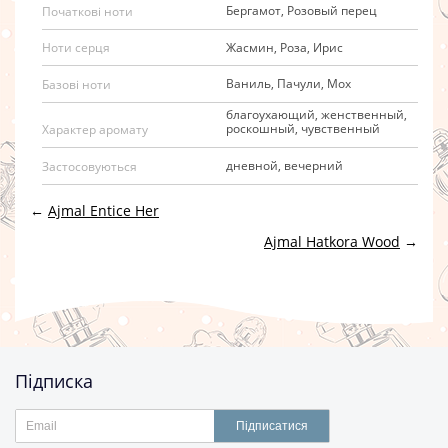
Бергамот, Розовый перец
Початкові ноти
Жасмин, Роза, Ирис
Ноти серця
Ваниль, Пачули, Мох
Базові ноти
благоухающий, женственный,
роскошный, чувственный
Характер аромату
дневной, вечерний
Застосовуються
←
Ajmal Entice Her
Ajmal Hatkora Wood
→
Підписка
Підписатися