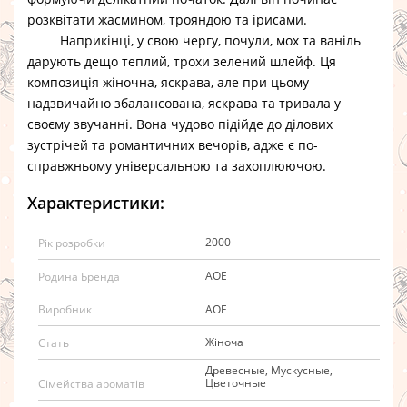
розквітати жасмином, трояндою та ірисами.
Наприкінці, у свою чергу, почули, мох та ваніль
дарують дещо теплий, трохи зелений шлейф. Ця
композиція жіночна, яскрава, але при цьому
надзвичайно збалансована, яскрава та тривала у
своєму звучанні. Вона чудово підійде до ділових
зустрічей та романтичних вечорів, адже є по-
справжньому універсальною та захоплюючою.
Характеристики:
2000
Рік розробки
АОЕ
Родина Бренда
АОЕ
Виробник
Жіноча
Стать
Древесные, Мускусные,
Цветочные
Сімейства ароматів