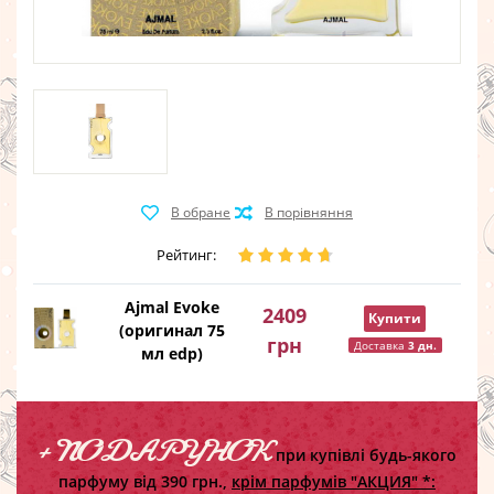
Рейтинг:
Ajmal Evoke
2409
Купити
(оригинал 75
грн
Доставка
3 дн.
мл edp)
+ ПОДАРУНОК
при купівлі будь-якого
парфуму від 390 грн.,
крім парфумів "АКЦИЯ" *: