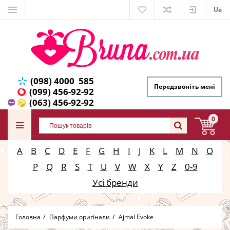
Ua
(098) 4000 585
Передзвоніть мені
(099) 456-92-92
(063) 456-92-92
0
A
B
C
D
E
F
G
H
I
J
K
L
M
N
O
P
Q
R
S
T
U
V
W
X
Y
Z
0-9
Усі бренди
Головна
Парфуми оригінали
Ajmal Evoke