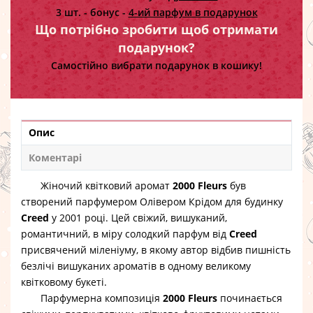
3 шт. - бонус -
4-ий парфум в подарунок
Що потрібно зробити щоб отримати
подарунок?
Самостійно вибрати подарунок в кошику!
Опис
Коментарі
Жіночий квітковий аромат
2000
Fleurs
був
створений парфумером Олівером Крідом для будинку
Creed
у 2001 році. Цей свіжий, вишуканий,
романтичний, в міру солодкий парфум від
Creed
присвячений міленіуму, в якому автор відбив пишність
безлічі вишуканих ароматів в одному великому
квітковому букеті.
Парфумерна композиція
2000
Fleurs
починається