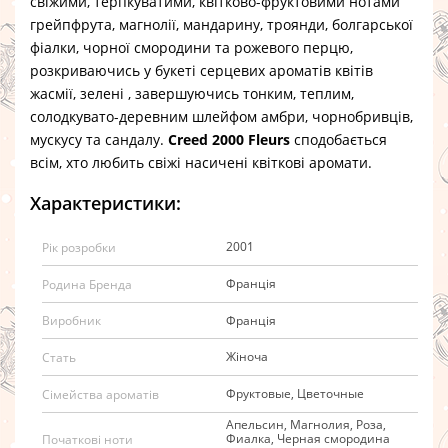
свіжими, терпкуватими, квітково-фруктовими нотами
грейпфрута, магнолії, мандарину, троянди, болгарської
фіалки, чорної смородини та рожевого перцю,
розкриваючись у букеті серцевих ароматів квітів
жасмії, зелені , завершуючись тонким, теплим,
солодкувато-деревним шлейфом амбри, чорнобривців,
мускусу та сандалу.
Creed 2000 Fleurs
сподобається
всім, хто любить свіжі насичені квіткові аромати.
Характеристики:
2001
Рік розробки
Франція
Родина Бренда
Франція
Виробник
Жіноча
Стать
Фруктовые, Цветочные
Сімейства ароматів
Апельсин, Магнолия, Роза,
Фиалка, Черная смородина
Початкові ноти