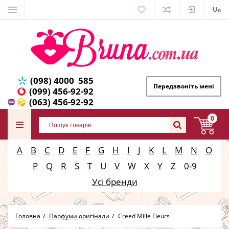
Ua
(098) 4000 585
Передзвоніть мені
(099) 456-92-92
(063) 456-92-92
0
A
B
C
D
E
F
G
H
I
J
K
L
M
N
O
P
Q
R
S
T
U
V
W
X
Y
Z
0-9
Усі бренди
Головна
Парфуми оригінали
Creed Mille Fleurs