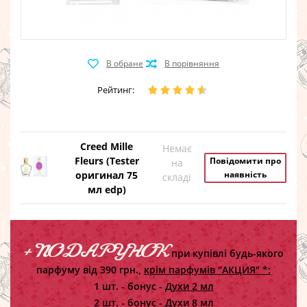
Рейтинг:
Creed Mille
Немає
Fleurs (Tester
Повідомити про
на
оригинал 75
наявність
складі
мл edp)
+ ПОДАРУНОК
при купівлі будь-якого
парфуму від 390 грн.,
крім парфумів "АКЦИЯ" *:
1 шт. - бонус -
Духи 2 мл
2 шт. - бонус -
Духи 8 мл