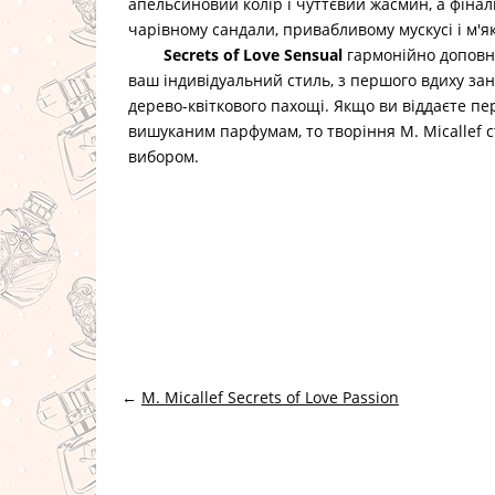
апельсиновий колір і чуттєвий жасмин, а фінал
чарівному сандали, привабливому мускусі і м'як
Secrets of Love Sensual
гармонійно доповни
ваш індивідуальний стиль, з першого вдиху за
дерево-квіткового пахощі. Якщо ви віддаєте пе
вишуканим парфумам, то творіння M. Micallef 
вибором.
←
M. Micallef Secrets of Love Passion