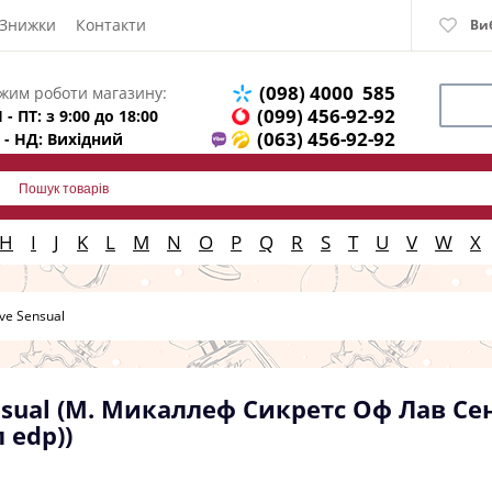
Знижки
Контакти
Ви
(098) 4000 585
жим роботи магазину:
(099) 456-92-92
 - ПТ: з 9:00 до 18:00
(063) 456-92-92
 - НД: Вихідний
H
I
J
K
L
M
N
O
P
Q
R
S
T
U
V
W
X
ove Sensual
ensual (М. Микаллеф Сикретс Оф Лав Сенс
 edp))