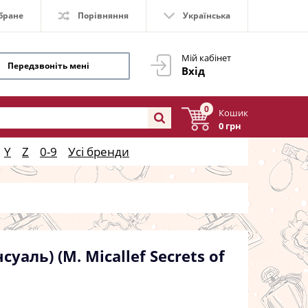
бране
Порівняння
Українська
Мій кабінет
Передзвоніть мені
Вхід
0
Кошик
0 грн
Y
Z
0-9
Усі бренди
уаль) (M. Micallef Secrets of