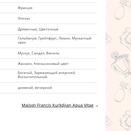
Франція
Унісекс
Древесные, Цветочные
Гальбанум, Грейпфрут, Лимон, Мускатный
орех
Мускус, Сандал, Ваниль
Жасмин, Апельсиновый цвет
Богатый, Заряжающий энергией,
Восхитительный
дневной, вечерний
Maison Francis Kurkdjian Aqua Vitae
→