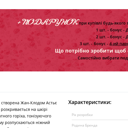
+ ПОДАРУНОК
при купівлі будь-якого 
1 шт. - бонус -
Д
2 шт. - бонус -
Д
3 шт. - бонус -
4-ий пар
Що потрібно зробити щоб
Самостійно вибрати под
Характеристики:
, створена Жан-Клодом Астьє
, розкривається на шкірі
Рік розробки
тного горіха, тонізуючого
уму розпускаються ніжний
Родина Бренда