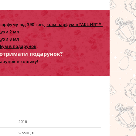
парфуму від 390 грн.,
крім парфумів "АКЦИЯ" *:
ухи 2 мл
ухи 8 мл
фум в подарунок
 отримати подарунок?
арунок в кошику!
2016
Франція