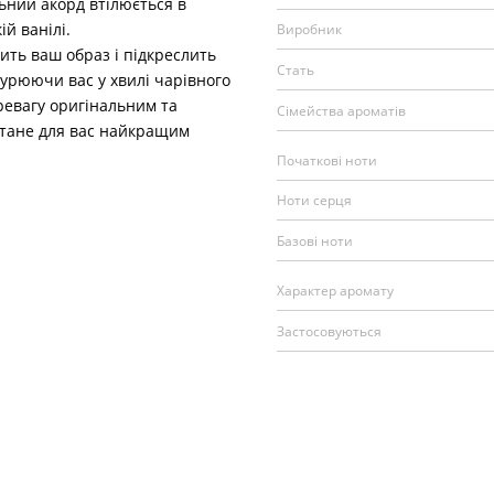
ьний акорд втілюється в
ій ванілі.
Виробник
ть ваш образ і підкреслить
Стать
нурюючи вас у хвилі чарівного
ревагу оригінальним та
Сімейства ароматів
стане для вас найкращим
Початкові ноти
Ноти серця
Базові ноти
Характер аромату
Застосовуються