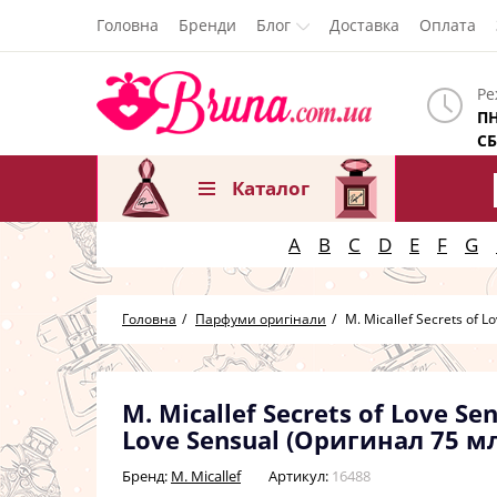
Головна
Бренди
Блог
Доставка
Оплата
Ре
ПН
СБ
Каталог
A
B
C
D
E
F
G
Головна
Парфуми оригінали
M. Micallef Secrets of L
M. Micallef Secrets of Love S
Love Sensual (Оригинал 75 мл
Бренд:
M. Micallef
Артикул:
16488