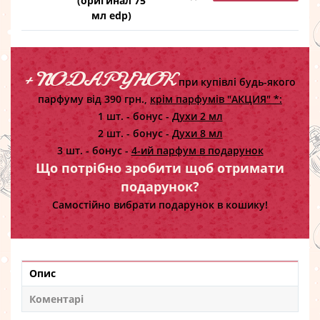
(оригинал 75
мл edp)
+ ПОДАРУНОК
при купівлі будь-якого
парфуму від 390 грн.,
крім парфумів "АКЦИЯ" *:
1 шт. - бонус -
Духи 2 мл
2 шт. - бонус -
Духи 8 мл
3 шт. - бонус -
4-ий парфум в подарунок
Що потрібно зробити щоб отримати
подарунок?
Самостійно вибрати подарунок в кошику!
Опис
Коментарі