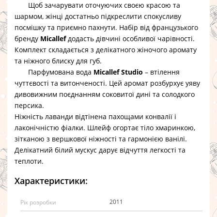
Щоб зачарувати оточуючих своєю красою та
шармом, жінці достатньо підкреслити спокусливу
посмішку та приємно пахнути. Набір від французького
бренду
Micallef
додасть дівчині особливої ​​чарівності.
Комплект складається з делікатного жіночого аромату
та ніжного блиску для губ.
Парфумована вода
Micallef Studio
– втілення
чуттєвості та витонченості. Цей аромат розбурхує уяву
дивовижним поєднанням соковитої дині та солодкого
персика.
Ніжність лаванди відтінена пахощами конвалії і
лаконічністю фіалки. Шлейф огортає тіло хмаринкою,
зітканою з вершкової ніжності та гармонією ванілі.
Делікатний білий мускус дарує відчуття легкості та
теплоти.
Характеристики:
2011
Рік розробки