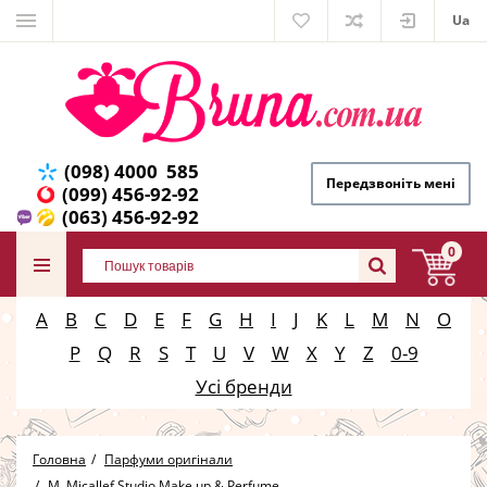
Ua
(098) 4000 585
Передзвоніть мені
(099) 456-92-92
(063) 456-92-92
0
A
B
C
D
E
F
G
H
I
J
K
L
M
N
O
P
Q
R
S
T
U
V
W
X
Y
Z
0-9
Усі бренди
Головна
Парфуми оригінали
M. Micallef Studio Make up & Perfume