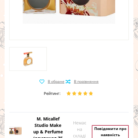
Рейтинг:
M. Micallef
Немає
Studio Make
Повідомити про
на
up & Perfume
наявність
складі