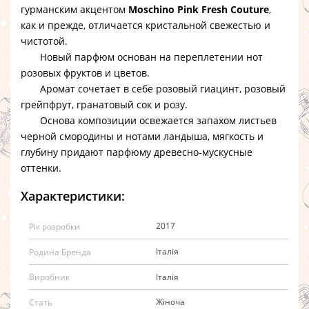
гурманским акцентом
Moschino Pink Fresh Couture
,
как и прежде, отличается кристальной свежестью и
чистотой.
Новый парфюм основан на переплетении нот
розовых фруктов и цветов.
Аромат сочетает в себе розовый гиацинт, розовый
грейпфрут, гранатовый сок и розу.
Основа композиции освежается запахом листьев
черной смородины и нотами ландыша, мягкость и
глубину придают парфюму древесно-мускусные
оттенки.
Характеристики:
2017
Рік розробки
Італія
Родина Бренда
Італія
Виробник
Жіноча
Стать