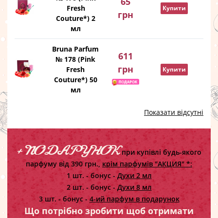
65
Fresh
Купити
грн
Couture*) 2
мл
Bruna Parfum
611
№ 178 (Pink
грн
Fresh
Купити
Couture*) 50
мл
Показати відсутні
+ ПОДАРУНОК
при купівлі будь-якого
парфуму від 390 грн.,
крім парфумів "АКЦИЯ" *:
1 шт. - бонус -
Духи 2 мл
2 шт. - бонус -
Духи 8 мл
3 шт. - бонус -
4-ий парфум в подарунок
Що потрібно зробити щоб отримати