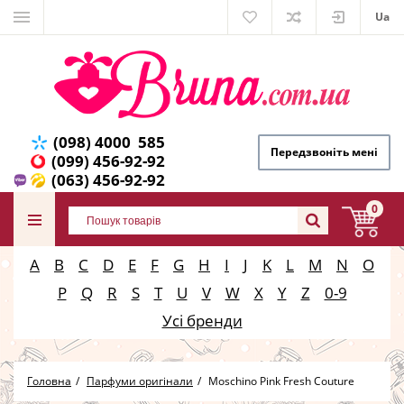
Ua
(098) 4000 585
Передзвоніть мені
(099) 456-92-92
(063) 456-92-92
0
A
B
C
D
E
F
G
H
I
J
K
L
M
N
O
P
Q
R
S
T
U
V
W
X
Y
Z
0-9
Усі бренди
Головна
Парфуми оригінали
Moschino Pink Fresh Couture