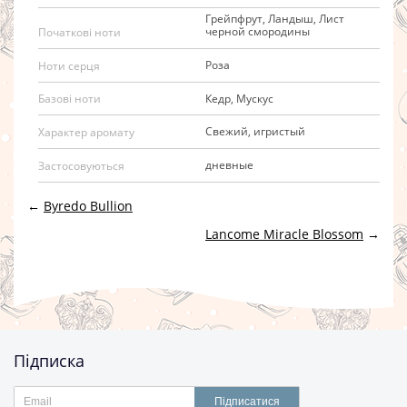
Грейпфрут, Ландыш, Лист
черной смородины
Початкові ноти
Роза
Ноти серця
Кедр, Мускус
Базові ноти
Свежий, игристый
Характер аромату
дневные
Застосовуються
←
Byredo Bullion
Lancome Miracle Blossom
→
Підписка
Підписатися