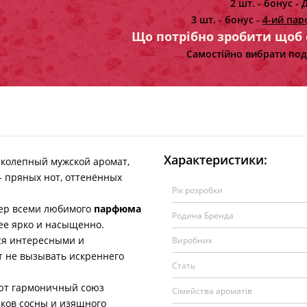
2 шт. - бонус -
Д
3 шт. - бонус -
4-ий пар
Що потрібно зробити щоб
Самостійно вибрати под
Характеристики:
иколепный мужской аромат,
 пряных нот, оттенённых
Рік розробки
ер всеми любимого
парфюма
Родина Бренда
лее ярко и насыщенно.
ся интересными и
Виробник
т не вызывать искреннего
Стать
т гармоничный союз
Сімейства ароматів
нков сосны и изящного