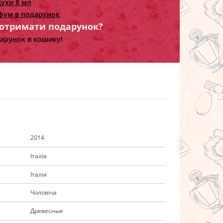
ухи 8 мл
фум в подарунок
 отримати подарунок?
арунок в кошику!
2014
Італія
Італія
Чоловіча
Древесные