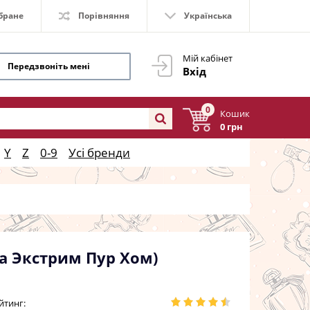
бране
Порівняння
Українська
Мій кабінет
Передзвоніть мені
Вхід
0
Кошик
0 грн
Y
Z
0-9
Усі бренди
та Экстрим Пур Хом)
йтинг: