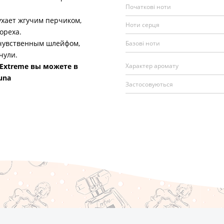
Початкові ноти
хает жгучим перчиком,
Ноти серця
ореха.
увственным шлейфом,
Базові ноти
чули.
Характер аромату
 Extreme вы можете в
una
Застосовуються