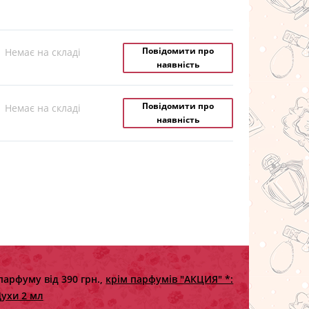
Повідомити про
Немає на складі
наявність
Повідомити про
Немає на складі
наявність
парфуму від 390 грн.,
крім парфумів "АКЦИЯ" *:
ухи 2 мл