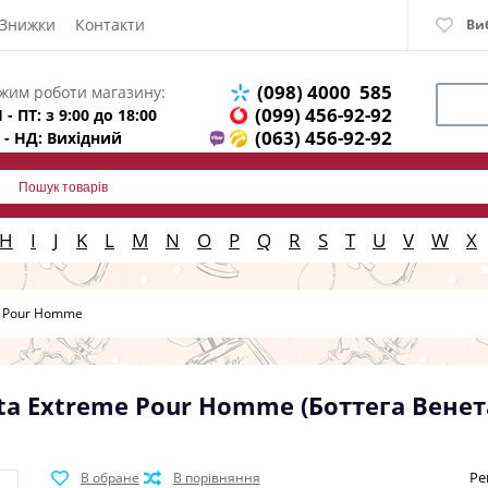
Знижки
Контакти
Ви
(098) 4000 585
жим роботи магазину:
(099) 456-92-92
 - ПТ: з 9:00 до 18:00
(063) 456-92-92
 - НД: Вихідний
H
I
J
K
L
M
N
O
P
Q
R
S
T
U
V
W
X
e Pour Homme
ta Extreme Pour Homme (Боттега Вене
Ре