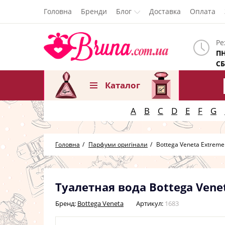
Головна
Бренди
Блог
Доставка
Оплата
Ре
ПН
СБ
Каталог
A
B
C
D
E
F
G
Головна
Парфуми оригінали
Bottega Veneta Extrem
Туалетная вода Bottega Vene
Бренд:
Bottega Veneta
Артикул:
1683