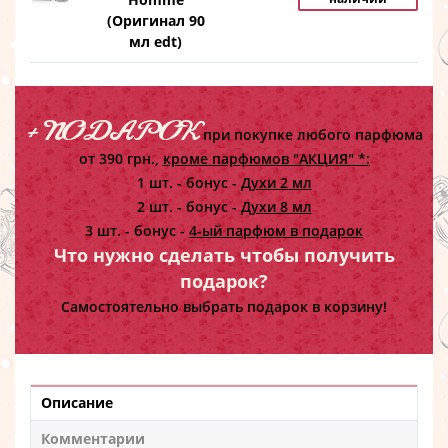
(Оригинал 90
мл edt)
+ ПОДАРОК
при покупке любого парфюма
от 390 грн.,
кроме парфюмов "АКЦИЯ" *:
1 шт. - бонус -
Духи 2 мл
2 шт. - бонус -
Духи 8 мл
3 шт. - бонус -
4-ый парфюм в подарок
Что нужно сделать чтобы получить
подарок?
Самостоятельно выбрать подарок в корзину!
Описание
Комментарии