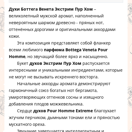
Духи Боттега Венета Экстрим Пур Хом
–
великолепный мужской аромат, наполненный
невероятным шармом древесно - пряных нот,
оттенённых дорогими и оригинальными аккордами
кожи.
Эта композиция представляет собой фланкер
всеми любимого
парфюма Bottega Veneta Pour
Homme
, но звучащий более ярко и насыщенно.
Букет
духов Экстрим Пур Хом
распускается
интересными и уникальными ингредиентами, которые
не могут не вызывать искреннего восторга.
Начальные аккорды аромата демонстрируют
гармоничный союз богатых нот бергамота,
умиротворяющих оттенков сосны и изящного
добавления плодов можжевельника.
Сердце
духов Pour Homme Extreme
благоухает
жгучим перчиком, дымными тонами ели и пряностью
мускатного ореха.
Звучание завершается интеллигентным и