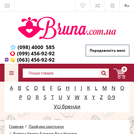
Ru
(098) 4000 585
Передзвоніть мені
(099) 456-92-92
(063) 456-92-92
0
A
B
C
D
E
F
G
H
I
J
K
L
M
N
O
P
Q
R
S
T
U
V
W
X
Y
Z
0-9
Усі бренди
Главная
Парфуми оригінали
Bottega Veneta Extreme Pour Homme