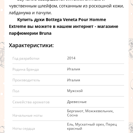
чувственным шлейфом, сотканным из роскошной кожи,
лабданума и пачули.
Купить духи Bottega Veneta Pour Homme
Extreme вы можете в нашем интернет - магазине
парфюмерии Bruna
Характеристики:
2014
Год разработки
Италия
Родина Брэнда
Италия
Производитель
Мужской
Пол
Древесные
Семейства ароматов
Бергамот, Можжевельник,
Сосна
Начальные ноты
Ель, Мускатный орех, Перец
красный
Ноты сердца