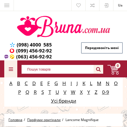
Ua
(098) 4000 585
Передзвоніть мені
(099) 456-92-92
(063) 456-92-92
0
A
B
C
D
E
F
G
H
I
J
K
L
M
N
O
P
Q
R
S
T
U
V
W
X
Y
Z
0-9
Усі бренди
Головна
Парфуми оригінали
Lancome Magnifique