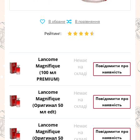
Рейтинг:
Lancome
Немає
Magnifique
Повідомити про
на
(100 мл
наявність
складі
PREMIUM)
Lancome
Немає
Magnifique
Повідомити про
на
(Оригинал 50
наявність
складі
мл edt)
Lancome
Немає
Magnifique
Повідомити про
на
(Оригинал 50
наявність
складі