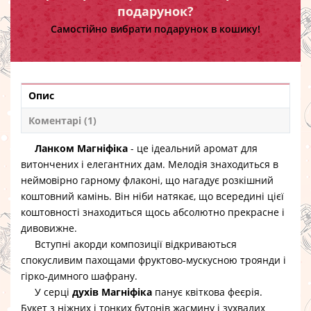
подарунок?
Самостійно вибрати подарунок в кошику!
Опис
Коментарі (1)
Ланком Магніфіка
- це ідеальний аромат для
витончених і елегантних дам. Мелодія знаходиться в
неймовірно гарному флаконі, що нагадує розкішний
коштовний камінь. Він ніби натякає, що всередині цієї
коштовності знаходиться щось абсолютно прекрасне і
дивовижне.
Вступні акорди композиції відкриваються
спокусливим пахощами фруктово-мускусною троянди і
гірко-димного шафрану.
У серці
духів Магніфіка
панує квіткова феєрія.
Букет з ніжних і тонких бутонів жасмину і зухвалих