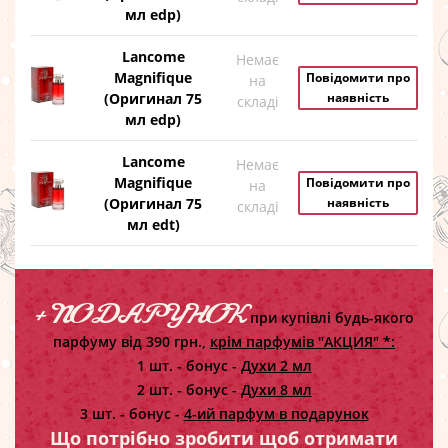
мл edp)
Lancome
Немає
Magnifique
Повідомити про
на
(Оригинал 75
наявність
складі
мл edp)
Lancome
Немає
Magnifique
Повідомити про
на
(Оригинал 75
наявність
складі
мл edt)
+ ПОДАРУНОК
при купівлі будь-якого
парфуму від 390 грн.,
крім парфумів "АКЦИЯ" *:
1 шт. - бонус -
Духи 2 мл
2 шт. - бонус -
Духи 8 мл
3 шт. - бонус -
4-ий парфум в подарунок
Що потрібно зробити щоб отримати