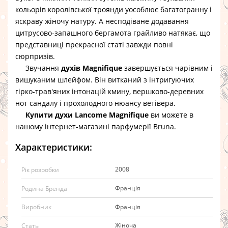
кольорів королівської троянди уособлює багатогранну і
яскраву жіночу натуру. А несподіване додавання
цитрусово-запашного бергамота грайливо натякає, що
представниці прекрасної статі завжди повні
сюрпризів.
Звучання
духів Magnifique
завершується чарівним і
вишуканим шлейфом. Він витканий з інтригуючих
гірко-трав'яних інтонацій кмину, вершково-деревних
нот сандалу і прохолодного нюансу ветівера.
Купити духи Lancome Magnifique
ви можете в
нашому інтернет-магазині парфумерії Bruna.
Характеристики:
2008
Рік розробки
Франція
Родина Бренда
Франція
Виробник
Жіноча
Стать