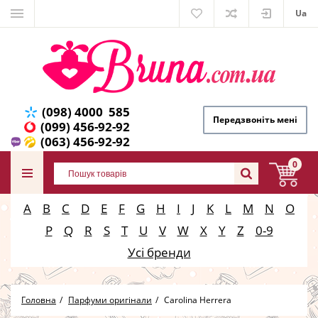
Ua
(098) 4000 585
Передзвоніть мені
(099) 456-92-92
(063) 456-92-92
0
A
B
C
D
E
F
G
H
I
J
K
L
M
N
O
P
Q
R
S
T
U
V
W
X
Y
Z
0-9
Усі бренди
Головна
Парфуми оригінали
Carolina Herrera