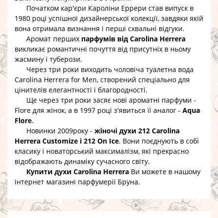
Початком кар'єри Кароліни Еррери став випуск в
1980 році успішної дизайнерської колекції, завдяки якій
вона отримала визнання і перші схвальні відгуки.
Аромат перших
парфумів від Carolina Herrera
викликає романтичні почуття від присутніх в ньому
жасмину і туберози.
Через три роки виходить
чоловіча туалетна вода
Carolina Herrera for Men
, створений спеціально для
цінителів елегантності і благородності.
Ще через три роки засяє нові ароматні
парфуми -
Flore
для жінок, а в 1997 році з'явиться її аналог -
Aqua
Flore
.
Новинки 2009року -
жіночі
духи 212 Carolina
Herrera Customize і 212 On Ice
. Вони поєднують в собі
класику і новаторський максималізм, які прекрасно
відображають динаміку сучасного світу.
Купити духи Carolina Herrera
Ви можете в нашому
інтернет магазині парфумерії Бруна.