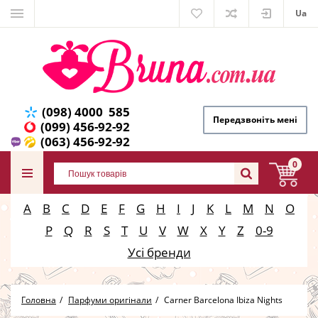
Ua
(098) 4000 585
Передзвоніть мені
(099) 456-92-92
(063) 456-92-92
0
A
B
C
D
E
F
G
H
I
J
K
L
M
N
O
P
Q
R
S
T
U
V
W
X
Y
Z
0-9
Усі бренди
Головна
Парфуми оригінали
Carner Barcelona Ibiza Nights