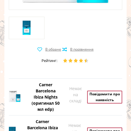
Рейтинг:
Carner
Немає
Barcelona
Повідомити про
на
Ibiza Nights
наявність
складі
(оригинал 50
мл edp)
Carner
Немає
Barcelona Ibiza
Повідомити про