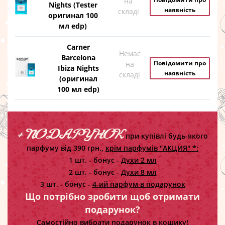
на
Nights (Tester
наявність
складі
оригинал 100
мл edp)
Carner
Немає
Barcelona
Повідомити про
на
Ibiza Nights
наявність
складі
(оригинал
100 мл edp)
+ ПОДАРУНОК
при купівлі будь-якого
парфуму від 390 грн.,
крім парфумів "АКЦИЯ" *:
1 шт. - бонус -
Духи 2 мл
2 шт. - бонус -
Духи 8 мл
3 шт. - бонус -
4-ий парфум в подарунок
Що потрібно зробити щоб отримати
подарунок?
Самостійно вибрати подарунок в кошику!