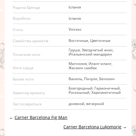
Іспанія
Родина Бренда
Іспанія
Виробник
Унісекс
Стать
Восточные, Цветочные
Сімейства ароматів
Груша, Звездчатый анис,
Итальянский мандарин
Початкові ноти
Магнолия, Иланг-иланг,
Жасмин самбак
Ноти серця
Ваниль, Пачули, Бензоин
Базові ноти
Благородный, Гармоничный,
Роскошный, Харизматичный
Характер аромату
дневной, вечерний
Застосовуються
←
Carner Barcelona Fig Man
Carner Barcelona Lukomorie
→