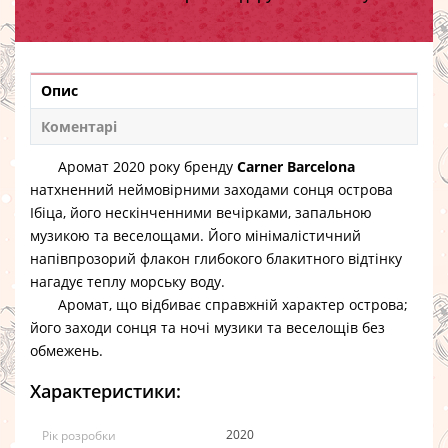
Опис
Коментарі
Аромат 2020 року бренду
Carner Barcelona
натхненний неймовірними заходами сонця острова
Ібіца, його нескінченними вечірками, запальною
музикою та веселощами. Його мінімалістичний
напівпрозорий флакон глибокого блакитного відтінку
нагадує теплу морську воду.
Аромат, що відбиває справжній характер острова;
його заходи сонця та ночі музики та веселощів без
обмежень.
Характеристики:
2020
Рік розробки