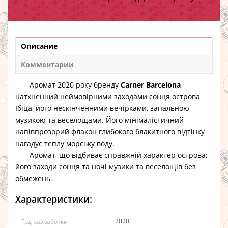
Описание
Комментарии
Аромат 2020 року бренду
Carner Barcelona
натхненний неймовірними заходами сонця острова
Ібіца, його нескінченними вечірками, запальною
музикою та веселощами. Його мінімалістичний
напівпрозорий флакон глибокого блакитного відтінку
нагадує теплу морську воду.
Аромат, що відбиває справжній характер острова;
його заходи сонця та ночі музики та веселощів без
обмежень.
Характеристики:
2020
Год разработки