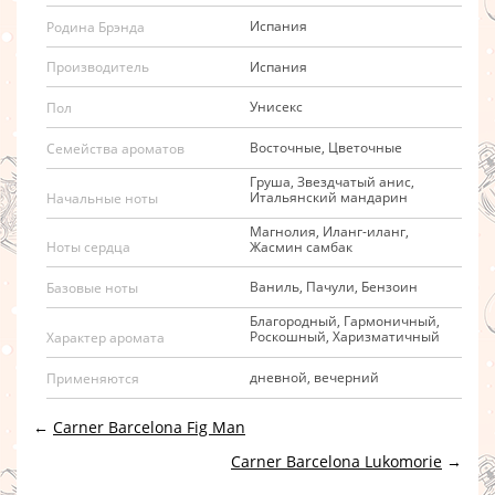
Испания
Родина Брэнда
Испания
Производитель
Унисекс
Пол
Восточные, Цветочные
Семейства ароматов
Груша, Звездчатый анис,
Итальянский мандарин
Начальные ноты
Магнолия, Иланг-иланг,
Жасмин самбак
Ноты сердца
Ваниль, Пачули, Бензоин
Базовые ноты
Благородный, Гармоничный,
Роскошный, Харизматичный
Характер аромата
дневной, вечерний
Применяются
←
Carner Barcelona Fig Man
Carner Barcelona Lukomorie
→