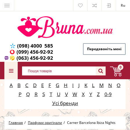
Ru
(098) 4000 585
Передзвоніть мені
(099) 456-92-92
(063) 456-92-92
0
A
B
C
D
E
F
G
H
I
J
K
L
M
N
O
P
Q
R
S
T
U
V
W
X
Y
Z
0-9
Усі бренди
Главная
Парфуми оригінали
Carner Barcelona Ibiza Nights