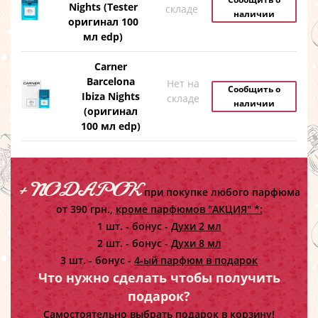
Nights (Tester
складе
наличии
оригинал 100
мл edp)
Carner
Barcelona
Нет на
Сообщить о
Ibiza Nights
складе
наличии
(оригинал
100 мл edp)
+ ПОДАРОК
при покупке любого парфюма
от 390 грн.,
кроме парфюмов "АКЦИЯ" *:
1 шт. - бонус -
Духи 2 мл
2 шт. - бонус -
Духи 8 мл
3 шт. - бонус -
4-ый парфюм в подарок
Что нужно сделать чтобы получить
подарок?
Самостоятельно выбрать подарок в корзину!