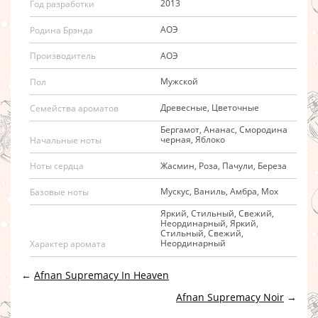
2013
Год разработки
АОЭ
Родина Брэнда
АОЭ
Производитель
Мужской
Пол
Древесные, Цветочные
Семейства ароматов
Бергамот, Ананас, Смородина
черная, Яблоко
Начальные ноты
Жасмин, Роза, Пачули, Береза
Ноты сердца
Мускус, Ваниль, Амбра, Мох
Базовые ноты
Яркий, Стильный, Свежий,
Неординарный, Яркий,
Стильный, Свежий,
Неординарный
Характер аромата
←
Afnan Supremacy In Heaven
Afnan Supremacy Noir
→