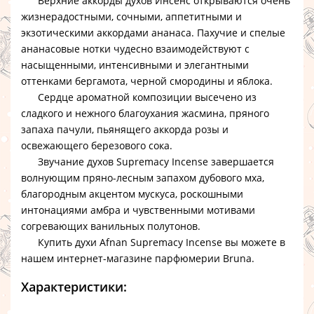
Верхние аккорды духов Инсенс
открываются очень
жизнерадостными, сочными, аппетитными и
экзотическими аккордами ананаса. Пахучие и спелые
ананасовые нотки чудесно взаимодействуют с
насыщенными, интенсивными и элегантными
оттенками бергамота, черной смородины и яблока.
Сердце ароматной композиции высечено из
сладкого и нежного благоухания жасмина, пряного
запаха пачули, пьянящего аккорда розы и
освежающего березового сока.
Звучание духов Supremacy Incense
завершается
волнующим пряно-лесным запахом дубового мха,
благородным акцентом мускуса, роскошными
интонациями амбра и чувственными мотивами
согревающих ванильных полутонов.
Купить духи Afnan Supremacy Incense
вы можете в
нашем интернет-магазине парфюмерии Bruna.
Характеристики: