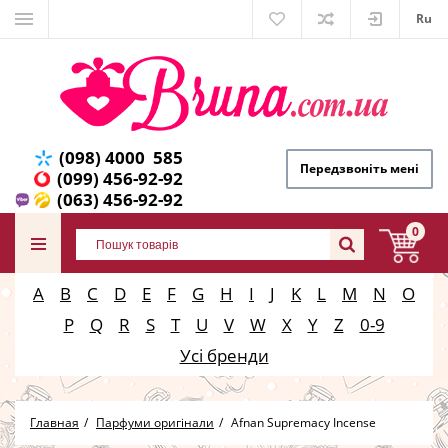
Ru
(098) 4000 585
Передзвоніть мені
(099) 456-92-92
(063) 456-92-92
0
A
B
C
D
E
F
G
H
I
J
K
L
M
N
O
P
Q
R
S
T
U
V
W
X
Y
Z
0-9
Усі бренди
Главная
Парфуми оригінали
Afnan Supremacy Incense