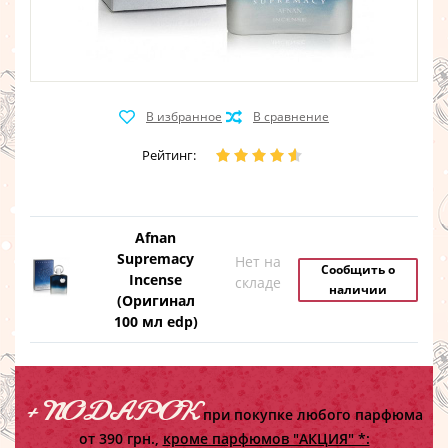
Рейтинг:
Afnan
Supremacy
Нет на
Сообщить о
Incense
складе
наличии
(Оригинал
100 мл edp)
+ ПОДАРОК
при покупке любого парфюма
от 390 грн.,
кроме парфюмов "АКЦИЯ" *: