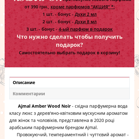
от 390 грн.,
кроме парфюмов "АКЦИЯ" *:
1 шт. - бонус -
Духи 2 мл
2 шт. - бонус -
Духи 8 мл
3 шт. - бонус -
4-ый парфюм в подарок
Что нужно сделать чтобы получить
подарок?
Самостоятельно выбрать подарок в корзину!
Описание
Комментарии
Ajmal Amber Wood Noir
- східна парфумерна вода
класу люкс з дерев'яно-квітковим мускусним ароматом
для жінок та чоловіків, представлена ​​в 2020 році
арабським парфумерним брендом Ajmal.
Провокуючий, темпераментний і чуттєвий аромат -