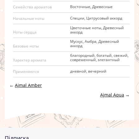
Восточные, Древесные
Семейства ароматов
Специи, Цитрусовый аккорд
Начальные ноты
Цветочные ноты, Древесный
аккорд
Ноты сердца
Мускус, Амбра, Древесный
аккорд
Базовые ноты
благородный, богатый, свежий,
современный, элегантный
Характер аромата
дневной, вечерний
Применяются
←
Ajmal Amber
Ajmal Aqua
→
Підписка