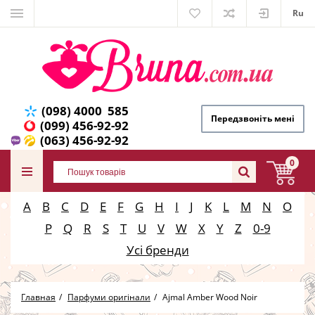
Ru
(098) 4000 585
Передзвоніть мені
(099) 456-92-92
(063) 456-92-92
0
A
B
C
D
E
F
G
H
I
J
K
L
M
N
O
P
Q
R
S
T
U
V
W
X
Y
Z
0-9
Усі бренди
Главная
Парфуми оригінали
Ajmal Amber Wood Noir