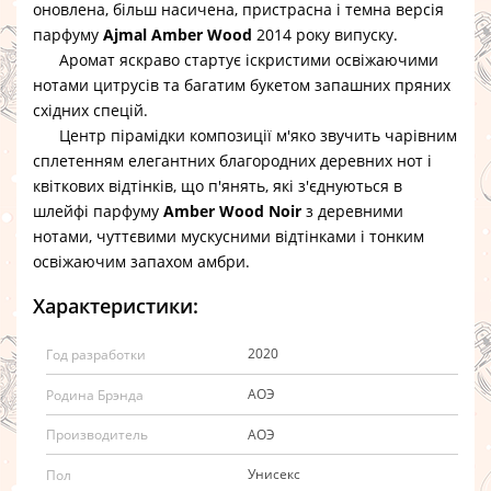
оновлена, більш насичена, пристрасна і темна версія
парфуму
Ajmal Amber Wood
2014 року випуску.
Аромат яскраво стартує іскристими освіжаючими
нотами цитрусів та багатим букетом запашних пряних
східних спецій.
Центр пірамідки композиції м'яко звучить чарівним
сплетенням елегантних благородних деревних нот і
квіткових відтінків, що п'янять, які з'єднуються в
шлейфі парфуму
Amber Wood Noir
з деревними
нотами, чуттєвими мускусними відтінками і тонким
освіжаючим запахом амбри.
Характеристики:
2020
Год разработки
АОЭ
Родина Брэнда
АОЭ
Производитель
Унисекс
Пол