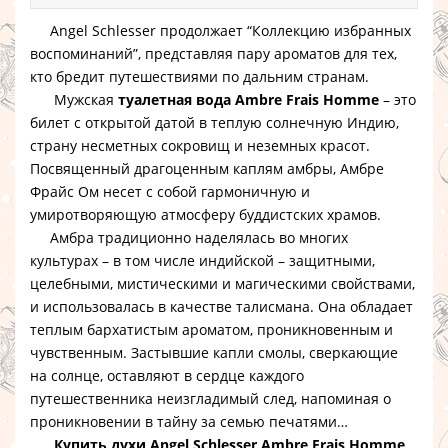
Angel Schlesser продолжает “Коллекцию избранных
воспоминаний”, представляя пару ароматов для тех,
кто бредит путешествиями по дальним странам.
Мужская
туалетная вода Ambre Frais Homme
– это
билет с открытой датой в теплую солнечную Индию,
страну несметных сокровищ и неземных красот.
Посвященный драгоценным каплям амбры, Амбре
Фрайс Ом несет с собой гармоничную и
умиротворяющую атмосферу буддистских храмов.
Амбра традиционно наделялась во многих
культурах – в том числе индийской – защитными,
целебными, мистическими и магическими свойствами,
и использовалась в качестве талисмана. Она обладает
теплым бархатистым ароматом, проникновенным и
чувственным. Застывшие капли смолы, сверкающие
на солнце, оставляют в сердце каждого
путешественника неизгладимый след, напоминая о
проникновении в тайну за семью печатями…
Купить духи Angel Schlesser Ambre Frais Homme