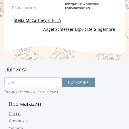
вечерние, дневные,
повседневные
Применяются
←
Stella McCartney STELLA
Angel Schlesser Esprit De Gingembre
→
Підписка
Підписатися
Отримуйте тільки корисні статті!
Про магазин
Статті
Доставка
Оплата