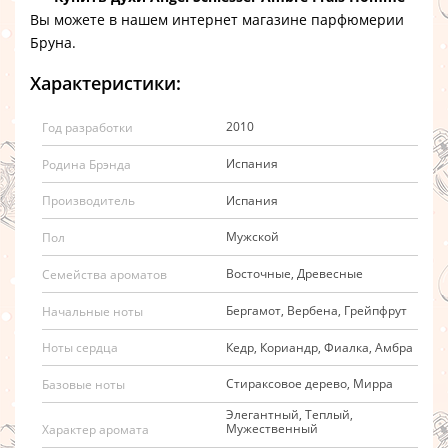
Вы можете в нашем интернет магазине парфюмерии
Бруна.
Характеристики:
2010
Год разработки
Испания
Родина Брэнда
Испания
Производитель
Мужской
Пол
Восточные, Древесные
Семейства ароматов
Бергамот, Вербена, Грейпфрут
Начальные ноты
Кедр, Кориандр, Фиалка, Амбра
Ноты сердца
Стираксовое дерево, Мирра
Базовые ноты
Элегантный, Теплый,
Мужественный
Характер аромата