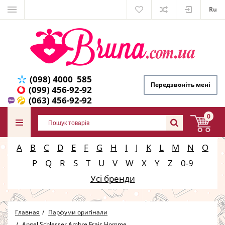
Ru
(098) 4000 585
Передзвоніть мені
(099) 456-92-92
(063) 456-92-92
0
A
B
C
D
E
F
G
H
I
J
K
L
M
N
O
P
Q
R
S
T
U
V
W
X
Y
Z
0-9
Усі бренди
Главная
Парфуми оригінали
Angel Schlesser Ambre Frais Homme