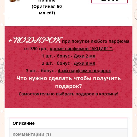
(Оригинал 50
мл edt)
+ ПОДАРОК
при покупке любого парфюма
от 390 грн.,
кроме парфюмов "АКЦИЯ" *:
1 шт. - бонус -
Духи 2 мл
2 шт. - бонус -
Духи 8 мл
3 шт. - бонус -
4-ый парфюм в подарок
Что нужно сделать чтобы получить
подарок?
Самостоятельно выбрать подарок в корзину!
Описание
Комментарии (1)