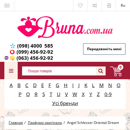
Ru
(098) 4000 585
Передзвоніть мені
(099) 456-92-92
(063) 456-92-92
0
A
B
C
D
E
F
G
H
I
J
K
L
M
N
O
P
Q
R
S
T
U
V
W
X
Y
Z
0-9
Усі бренди
Главная
Парфуми оригінали
Angel Schlesser Oriental Dream