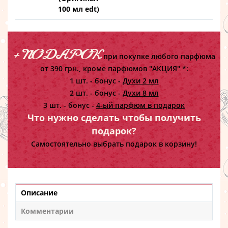
100 мл edt)
+ ПОДАРОК
при покупке любого парфюма
от 390 грн.,
кроме парфюмов "АКЦИЯ" *:
1 шт. - бонус -
Духи 2 мл
2 шт. - бонус -
Духи 8 мл
3 шт. - бонус -
4-ый парфюм в подарок
Что нужно сделать чтобы получить
подарок?
Самостоятельно выбрать подарок в корзину!
Описание
Комментарии