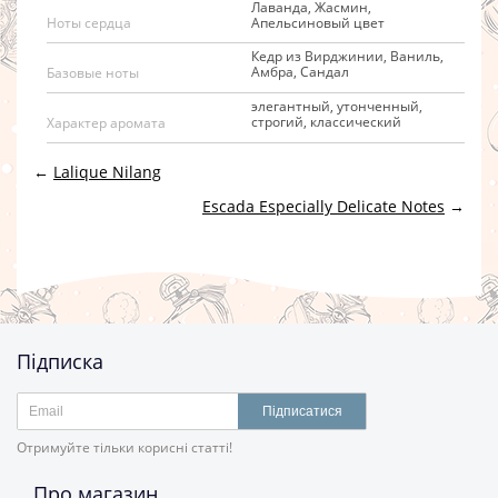
Лаванда, Жасмин,
Апельсиновый цвет
Ноты сердца
Кедр из Вирджинии, Ваниль,
Амбра, Сандал
Базовые ноты
элегантный, утонченный,
строгий, классический
Характер аромата
←
Lalique Nilang
Escada Especially Delicate Notes
→
Підписка
Підписатися
Отримуйте тільки корисні статті!
Про магазин