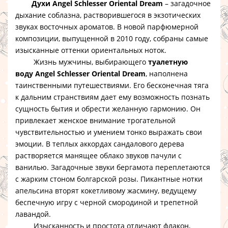
Духи Angel Schlesser Oriental Dream
– загадочное
дыхание соблазна, растворившегося в экзотических
звуках восточных ароматов. В новой парфюмерной
композиции, выпущенной в 2010 году, собраны самые
изысканные оттенки ориентальных ноток.
Жизнь мужчины, выбирающего
туалетную
воду Angel Schlesser Oriental Dream
, наполнена
таинственными путешествиями. Его бесконечная тяга
к дальним странствиям дает ему возможность познать
сущность бытия и обрести желанную гармонию. Он
привлекает женское внимание трогательной
чувствительностью и умением тонко выражать свои
эмоции. В теплых аккордах сандалового дерева
растворяется манящее облако звуков пачули с
ванилью. Загадочные звуки бергамота переплетаются
с жарким стоном болгарской розы. Пикантные нотки
апельсина вторят кокетливому жасмину, ведущему
беспечную игру с черной смородиной и трепетной
лавандой.
Изысканность и простота отличают флакон,