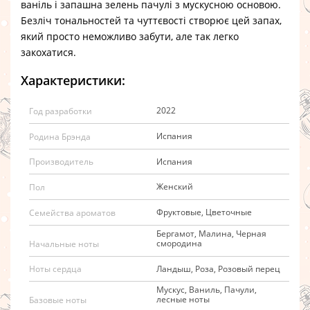
ваніль і запашна зелень пачулі з мускусною основою.
Безліч тональностей та чуттєвості створює цей запах,
який просто неможливо забути, але так легко
закохатися.
Характеристики:
2022
Год разработки
Испания
Родина Брэнда
Испания
Производитель
Женский
Пол
Фруктовые, Цветочные
Семейства ароматов
Бергамот, Малина, Черная
смородина
Начальные ноты
Ландыш, Роза, Розовый перец
Ноты сердца
Мускус, Ваниль, Пачули,
лесные ноты
Базовые ноты