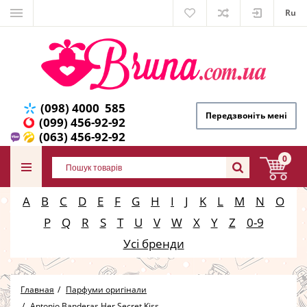
Ru
(098) 4000 585
Передзвоніть мені
(099) 456-92-92
(063) 456-92-92
0
A
B
C
D
E
F
G
H
I
J
K
L
M
N
O
P
Q
R
S
T
U
V
W
X
Y
Z
0-9
Усі бренди
Главная
Парфуми оригінали
Antonio Banderas Her Secret Kiss