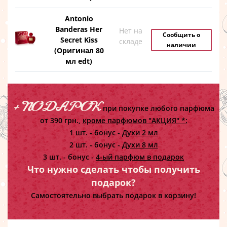
Antonio
Banderas Her
Нет на
Сообщить о
Secret Kiss
складе
наличии
(Оригинал 80
мл edt)
+ ПОДАРОК
при покупке любого парфюма
от 390 грн.,
кроме парфюмов "АКЦИЯ" *:
1 шт. - бонус -
Духи 2 мл
2 шт. - бонус -
Духи 8 мл
3 шт. - бонус -
4-ый парфюм в подарок
Что нужно сделать чтобы получить
подарок?
Самостоятельно выбрать подарок в корзину!