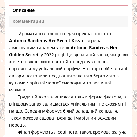
Описание
Комментарии
Ароматична пишність для прекрасної статі
Antonio Banderas Her Secret Kiss
, створена
лімітованим тиражем у серії
Antonio Banderas Her
Golden Secret
, у 2022 році. Це ідеальний запах, якщо ви
хочете підкреслити настрій та подарувати по-
справжньому унікальний парфум. На стартовій частині
автори поставили поєднання зеленого бергамота з
кущами чарівної чорної смородини та весняної
малини.
Традиційною залишилася тільки форма флакона, а
в іншому запах залишається унікальним і не схожим ні
на що. Середину формує білий запашний конвалія,
також рожева садова троянда і чарівний рожевий
перець.
Фінал формують лісові ноти, також кремова жагуча