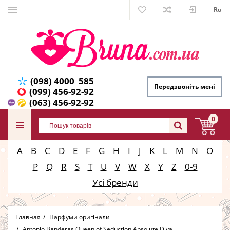
Ru
(098) 4000 585
Передзвоніть мені
(099) 456-92-92
(063) 456-92-92
0
A
B
C
D
E
F
G
H
I
J
K
L
M
N
O
P
Q
R
S
T
U
V
W
X
Y
Z
0-9
Усі бренди
Главная
Парфуми оригінали
Antonio Banderas Queen of Seduction Absolute Diva