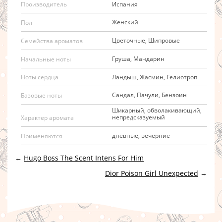
Испания
Производитель
Женский
Пол
Цветочные, Шипровые
Семейства ароматов
Груша, Мандарин
Начальные ноты
Ландыш, Жасмин, Гелиотроп
Ноты сердца
Сандал, Пачули, Бензоин
Базовые ноты
Шикарный, обволакивающий,
непредсказуемый
Характер аромата
дневные, вечерние
Применяются
←
Hugo Boss The Scent Intens For Him
Dior Poison Girl Unexpected
→