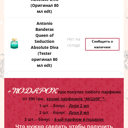
(Оригинал 80
мл edt)
Antonio
Banderas
Queen of
Нет на
Seduction
Сообщить о
складе
Absolute Diva
наличии
(Tester
оригинал 80
мл edt)
+ ПОДАРОК
при покупке любого парфюма
от 390 грн.,
кроме парфюмов "АКЦИЯ" *:
1 шт. - бонус -
Духи 2 мл
2 шт. - бонус -
Духи 8 мл
3 шт. - бонус -
4-ый парфюм в подарок
Что нужно сделать чтобы получить