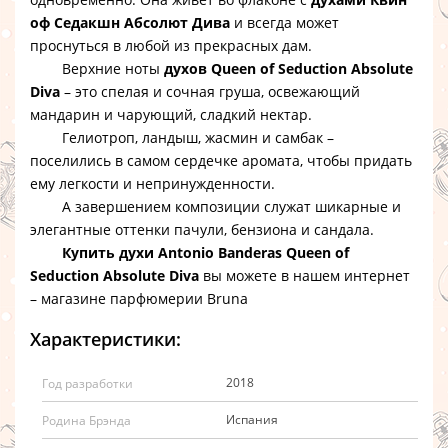
оф Седакшн Абсолют Дива
и всегда может
проснуться в любой из прекрасных дам.
Верхние ноты
духов Queen of Seduction Absolute
Diva
– это спелая и сочная груша, освежающий
мандарин и чарующий, сладкий нектар.
Гелиотроп, ландыш, жасмин и самбак –
поселились в самом сердечке аромата, чтобы придать
ему легкости и непринужденности.
А завершением композиции служат шикарные и
элегантные оттенки пачули, бензиона и сандала.
Купить духи Antonio Banderas Queen of
Seduction Absolute Diva
вы можете в нашем интернет
– магазине парфюмерии Bruna
Характеристики:
2018
Год разработки
Испания
Родина Брэнда