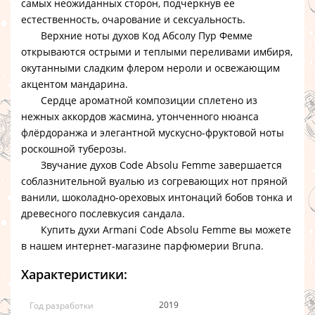
самых неожиданных сторон, подчеркнув ее
естественность, очарование и сексуальность.
Верхние ноты
духов Код Абсолу Пур Фемме
открываются острыми и теплыми переливами имбиря,
окутанными сладким флером нероли и освежающим
акцентом мандарина.
Сердце ароматной композиции сплетено из
нежных аккордов жасмина, утонченного нюанса
флёрдоранжа и элегантной мускусно-фруктовой ноты
роскошной туберозы.
Звучание духов Code Absolu Femme
завершается
соблазнительной вуалью из согревающих нот пряной
ванили, шоколадно-ореховых интонаций бобов тонка и
древесного послевкусия сандала.
Купить духи Armani Code Absolu Femme
вы можете
в нашем интернет-магазине парфюмерии Bruna.
Характеристики:
2019
Год разработки