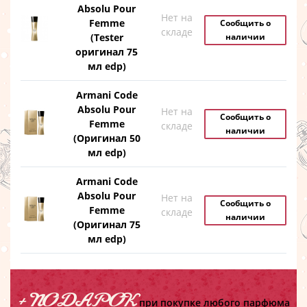
Absolu Pour
Нет на
Femme
Сообщить о
складе
(Tester
наличии
оригинал 75
мл edp)
Armani Code
Absolu Pour
Нет на
Сообщить о
Femme
складе
наличии
(Оригинал 50
мл edp)
Armani Code
Absolu Pour
Нет на
Сообщить о
Femme
складе
наличии
(Оригинал 75
мл edp)
+ ПОДАРОК
при покупке любого парфюма