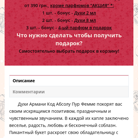
от 390 грн.,
кроме парфюмов "АКЦИЯ" *:
1 шт. - бонус -
Духи 2 мл
2 шт. - бонус -
Духи 8 мл
3 шт. - бонус -
4-ый парфюм в подарок
Что нужно сделать чтобы получить
подарок?
Самостоятельно выбрать подарок в корзину!
Описание
Комментарии
Духи Армани Код Абсолу Пур Фемме
покорят вас
своим искрящимся позитивом, праздничным и
чувственным звучанием. В каждой их капле заключено
веселье, радость, любовь и бесконечный соблазн.
Пикантный букет раскроет свою обладательницу с