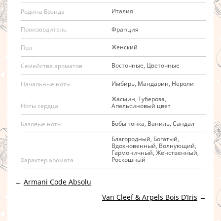
Италия
Родина Брэнда
Франция
Производитель
Женский
Пол
Восточные, Цветочные
Семейства ароматов
Имбирь, Мандарин, Нероли
Начальные ноты
Жасмин, Тубероза,
Апельсиновый цвет
Ноты сердца
Бобы тонка, Ваниль, Сандал
Базовые ноты
Благородный, Богатый,
Вдохновенный, Волнующий,
Гармоничный, Женственный,
Роскошный
Характер аромата
←
Armani Code Absolu
Van Cleef & Arpels Bois D’Iris
→