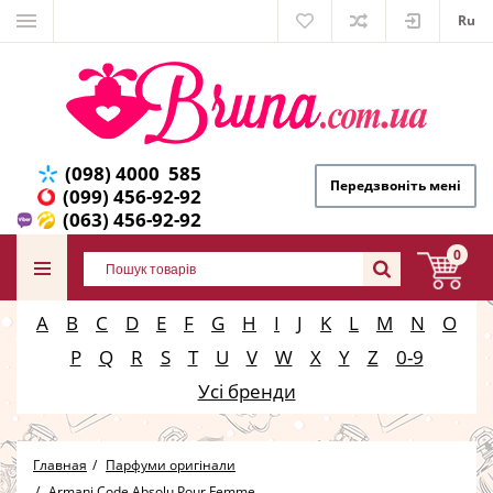
Ru
(098) 4000 585
Передзвоніть мені
(099) 456-92-92
(063) 456-92-92
0
A
B
C
D
E
F
G
H
I
J
K
L
M
N
O
P
Q
R
S
T
U
V
W
X
Y
Z
0-9
Усі бренди
Главная
Парфуми оригінали
Armani Code Absolu Pour Femme