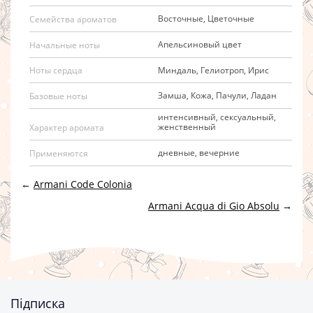
Восточные, Цветочные
Семейства ароматов
Апельсиновый цвет
Начальные ноты
Миндаль, Гелиотроп, Ирис
Ноты сердца
Замша, Кожа, Пачули, Ладан
Базовые ноты
интенсивный, сексуальный,
женственный
Характер аромата
дневные, вечерние
Применяются
←
Armani Code Colonia
Armani Acqua di Gio Absolu
→
Підписка