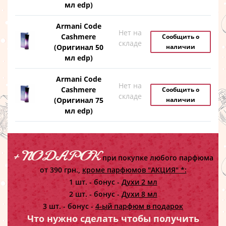
мл edp)
Armani Code
Нет на
Cashmere
Сообщить о
складе
(Оригинал 50
наличии
мл edp)
Armani Code
Нет на
Cashmere
Сообщить о
складе
(Оригинал 75
наличии
мл edp)
+ ПОДАРОК
при покупке любого парфюма
от 390 грн.,
кроме парфюмов "АКЦИЯ" *:
1 шт. - бонус -
Духи 2 мл
2 шт. - бонус -
Духи 8 мл
3 шт. - бонус -
4-ый парфюм в подарок
Что нужно сделать чтобы получить