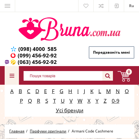
Ru
(098) 4000 585
Передзвоніть мені
(099) 456-92-92
(063) 456-92-92
0
A
B
C
D
E
F
G
H
I
J
K
L
M
N
O
P
Q
R
S
T
U
V
W
X
Y
Z
0-9
Усі бренди
Главная
Парфуми оригінали
Armani Code Cashmere