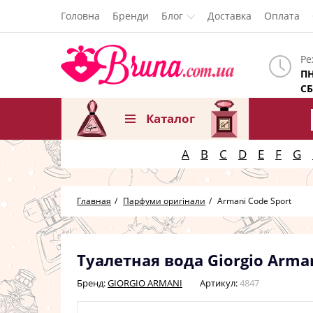
Головна
Бренди
Блог
Доставка
Оплата
Ре
ПН
СБ
Каталог
A
B
C
D
E
F
G
Главная
Парфуми оригінали
Armani Code Sport
Туалетная вода Giorgio Arma
Бренд:
GIORGIO ARMANI
Артикул:
4847