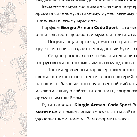
Бесконечно мужской дизайн флакона подчер
аромата сильному, активному, мужественному,
привлекательному мужчине.
Парфюм
Giorgio Armani Code Sport
– это бе
решительность, дерзость и мужская притягате
- Потрясающая прохлада мятного трио – мя
круглолистной – создает неожиданный букет в
- Сердце раскрывается соблазнительной си
цитрусовыми оттенками лимона и мандарина.
- Тонкий древесный характер гаитянского в
свежие и пикантные оттенки, а ноты нигерийс
наполняют базовые ноты чувственной вибрац
исключительную соблазнительность, сопрово
ароматным шлейфом.
Купить аромат
Giorgio Armani Code Sport
Вы
магазине
, а приветливые консультанты сайта
удовольствием помогут Вам оформить заказ.