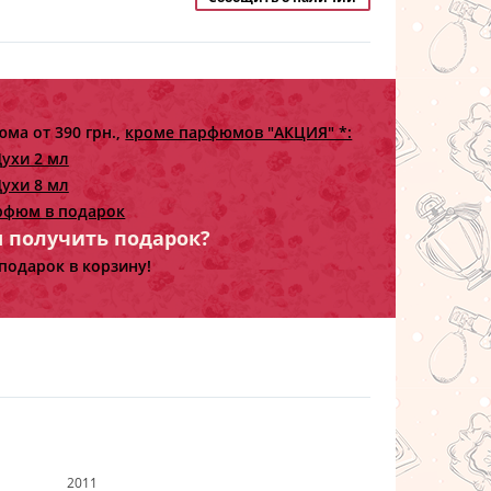
ма от 390 грн.,
кроме парфюмов "АКЦИЯ" *:
ухи 2 мл
ухи 8 мл
рфюм в подарок
ы получить подарок?
подарок в корзину!
2011