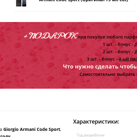
+ ПОДАРОК
при покупке любого парфю
1 шт. - бонус -
Д
2 шт. - бонус -
Д
3 шт. - бонус -
4-ый па
Что нужно сделать чтоб
Самостоятельно выбрать 
Характеристики:
да
Giorgio Armani Code Sport
,
Год разработки
 году
.