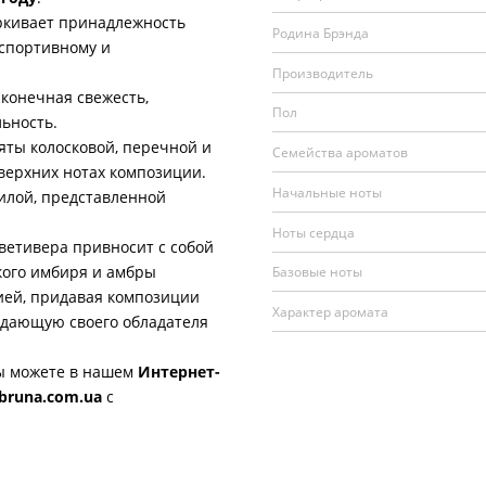
кивает принадлежность
Родина Брэнда
 спортивному и
Производитель
сконечная свежесть,
Пол
льность.
ты колосковой, перечной и
Семейства ароматов
 верхних нотах композиции.
Начальные ноты
лой, представленной
Ноты сердца
етивера привносит с собой
кого имбиря и амбры
Базовые ноты
ией, придавая композиции
Характер аромата
ждающую своего обладателя
 можете в нашем
Интернет-
bruna.com.ua
с