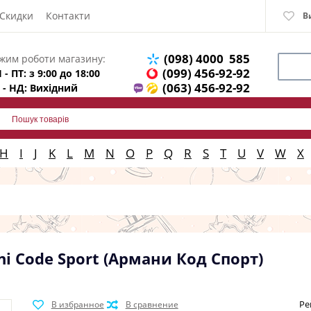
Скидки
Контакти
В
(098) 4000 585
жим роботи магазину:
(099) 456-92-92
 - ПТ: з 9:00 до 18:00
(063) 456-92-92
 - НД: Вихідний
H
I
J
K
L
M
N
O
P
Q
R
S
T
U
V
W
X
ni Code Sport (Армани Код Спорт)
Ре