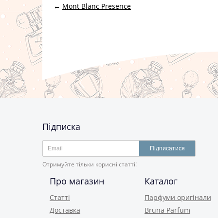
←
Mont Blanc Presence
Підписка
Підписатися
Отримуйте тільки корисні статті!
Про магазин
Каталог
Статті
Парфуми оригінали
Доставка
Bruna Parfum