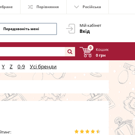
ибране
Порівняння
Російська
Мій кабінет
Передзвоніть мені
Вхід
0
Кошик
0 грн
Y
Z
0-9
Усі бренди
йтинг: