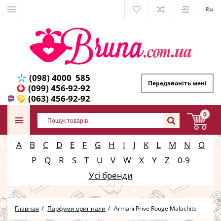
Ru
(098) 4000 585
Передзвоніть мені
(099) 456-92-92
(063) 456-92-92
0
A
B
C
D
E
F
G
H
I
J
K
L
M
N
O
P
Q
R
S
T
U
V
W
X
Y
Z
0-9
Усі бренди
Главная
Парфуми оригінали
Armani Prive Rouge Malachite