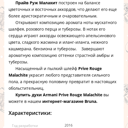
Прайв Руж Малахит
построен на балансе
цветочных и восточных аккордов, что делают его еще
более аристократичным и очаровательным.
Открывают композицию аромата ноты мускатного
шалфея, розового перца и туберозы. В нотах его
сердца играют аккорды освежающего апельсинового
цвета, сладкого жасмина и иланг-иланга, нежного
кашмерана. бензиона и туберозы. Завершают
ароматную композицию оттенки страстной амбры и
туберозы.
Насыщенный и пылкий шлейф
Prive Rouge
Malachite
украсит любого представителя сильного
пола, а прекрасную половину превратит в настоящих
обольстительниц.
Купить духи Armani Prive Rouge Malachite
вы
можете в нашем
интернет-магазине Bruna.
Характеристики:
2016
Год разработки