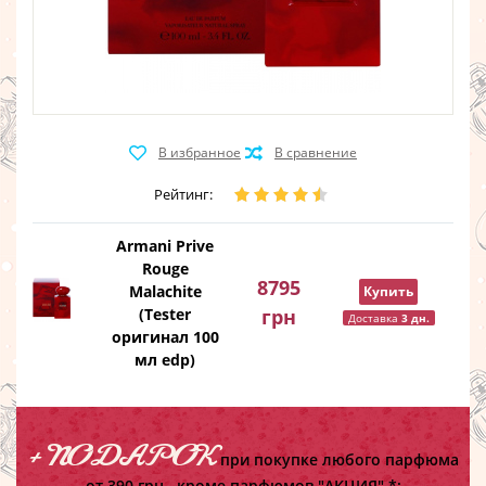
Рейтинг:
Armani Prive
Rouge
8795
Malachite
Купить
(Tester
грн
Доставка
3 дн.
оригинал 100
мл edp)
+ ПОДАРОК
при покупке любого парфюма
от 390 грн.,
кроме парфюмов "АКЦИЯ" *: