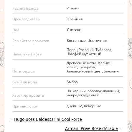
Италия
Родина Брэнда
Франция
Производитель
Унисекс
Пол
Восточные, Цветочные
Семейства ароматов
Перец Розовый, Тубероза,
Шалфей мускатный
Начальные ноты
Древесные ноты, Жасмин,
Иланг, Тубероза,
Апельсиновый цвет, Бензоин
Ноты сердца
Амбра
Базовые ноты
Шикарный, обволакивающий,
непредсказуемый
Характер аромата
дневные, вечерние
Применяются
←
Hugo Boss Baldessarini Cool Force
Armani Prive Rose dArabie
→