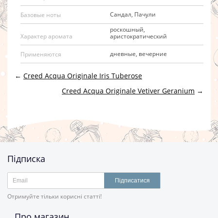
Сандал, Пачули
Базовые ноты
роскошный,
аристократический
Характер аромата
дневные, вечерние
Применяются
←
Creed Acqua Originale Iris Tuberose
Creed Acqua Originale Vetiver Geranium
→
Підписка
Підписатися
Отримуйте тільки корисні статті!
Про магазин