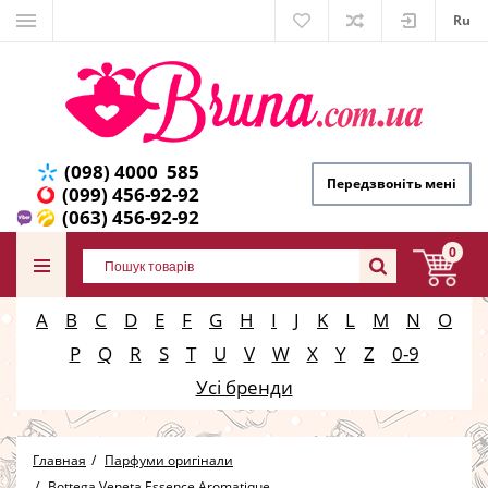
Ru
(098) 4000 585
Передзвоніть мені
(099) 456-92-92
(063) 456-92-92
0
A
B
C
D
E
F
G
H
I
J
K
L
M
N
O
P
Q
R
S
T
U
V
W
X
Y
Z
0-9
Усі бренди
Главная
Парфуми оригінали
Bottega Veneta Essence Aromatique