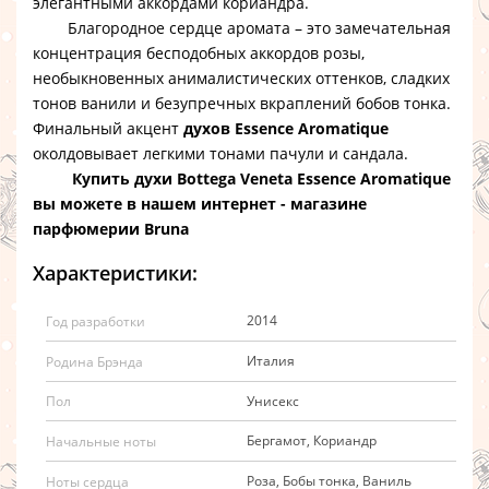
элегантными аккордами кориандра.
Благородное сердце аромата – это замечательная
концентрация бесподобных аккордов розы,
необыкновенных анималистических оттенков, сладких
тонов ванили и безупречных вкраплений бобов тонка.
Финальный акцент
духов Essence Aromatique
околдовывает легкими тонами пачули и сандала.
Купить духи Bottega Veneta Essence Aromatique
вы можете в нашем интернет - магазине
парфюмерии Bruna
Характеристики:
2014
Год разработки
Италия
Родина Брэнда
Унисекс
Пол
Бергамот, Кориандр
Начальные ноты
Роза, Бобы тонка, Ваниль
Ноты сердца