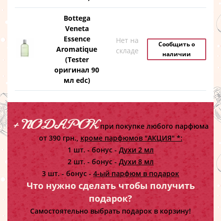
Bottega
Veneta
Essence
Нет на
Сообщить о
Aromatique
складе
наличии
(Tester
оригинал 90
мл edc)
+ ПОДАРОК
при покупке любого парфюма
от 390 грн.,
кроме парфюмов "АКЦИЯ" *:
1 шт. - бонус -
Духи 2 мл
2 шт. - бонус -
Духи 8 мл
3 шт. - бонус -
4-ый парфюм в подарок
Что нужно сделать чтобы получить
подарок?
Самостоятельно выбрать подарок в корзину!