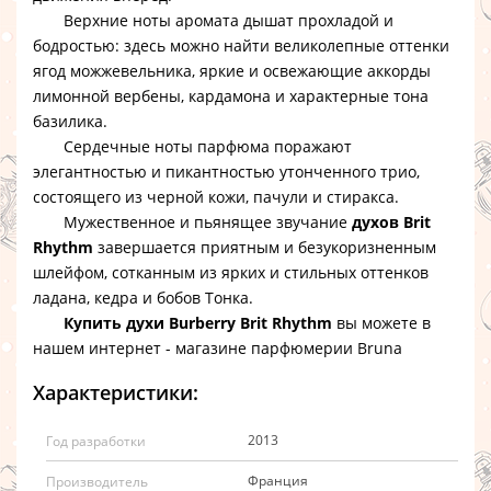
Верхние ноты аромата дышат прохладой и
бодростью: здесь можно найти великолепные оттенки
ягод можжевельника, яркие и освежающие аккорды
лимонной вербены, кардамона и характерные тона
базилика.
Сердечные ноты парфюма поражают
элегантностью и пикантностью утонченного трио,
состоящего из черной кожи, пачули и стиракса.
Мужественное и пьянящее звучание
духов Brit
Rhythm
завершается приятным и безукоризненным
шлейфом, сотканным из ярких и стильных оттенков
ладана, кедра и бобов Тонка.
Купить духи Burberry Brit Rhythm
вы можете в
нашем интернет - магазине парфюмерии Bruna
Характеристики:
2013
Год разработки
Франция
Производитель