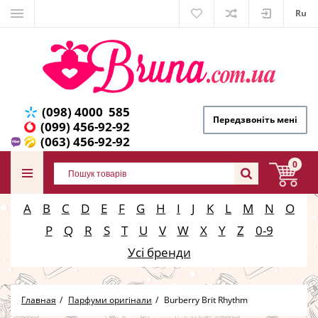
Ru
(098) 4000 585
Передзвоніть мені
(099) 456-92-92
(063) 456-92-92
0
A
B
C
D
E
F
G
H
I
J
K
L
M
N
O
P
Q
R
S
T
U
V
W
X
Y
Z
0-9
Усі бренди
Главная
Парфуми оригінали
Burberry Brit Rhythm