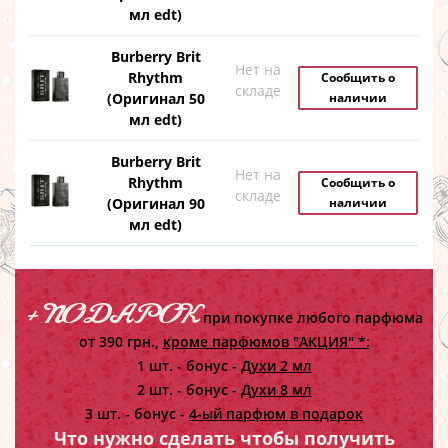
мл edt)
Burberry Brit
Нет на
Rhythm
Сообщить о
складе
(Оригинал 50
наличии
мл edt)
Burberry Brit
Нет на
Rhythm
Сообщить о
складе
(Оригинал 90
наличии
мл edt)
+ ПОДАРОК
при покупке любого парфюма
от 390 грн.,
кроме парфюмов "АКЦИЯ" *:
1 шт. - бонус -
Духи 2 мл
2 шт. - бонус -
Духи 8 мл
3 шт. - бонус -
4-ый парфюм в подарок
Что нужно сделать чтобы получить