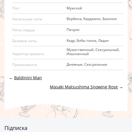
Мужской
Пол
Вербена, Кардамон, Базилик
Начальные ноты
Пачули
Ноты сердца
Кедр, Бобы тонка, Ладан
Базовые ноты
Мужественный, Сексуальный,
Изысканный
Характер аромата
Дневные, Сексуальные
Применяются
←
Baldinini Man
Masaki Matsushima Snowing Rose
→
Підписка