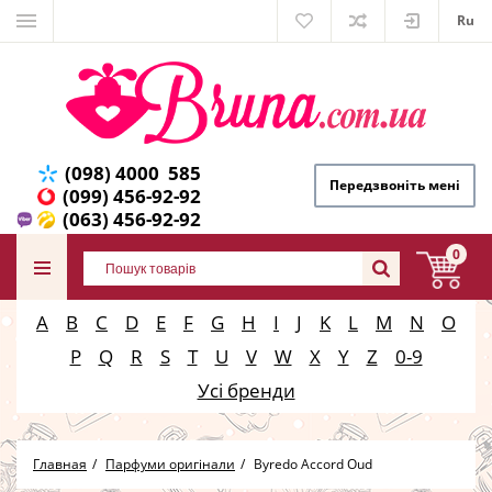
Ru
(098) 4000 585
Передзвоніть мені
(099) 456-92-92
(063) 456-92-92
0
A
B
C
D
E
F
G
H
I
J
K
L
M
N
O
P
Q
R
S
T
U
V
W
X
Y
Z
0-9
Усі бренди
Главная
Парфуми оригінали
Byredo Accord Oud