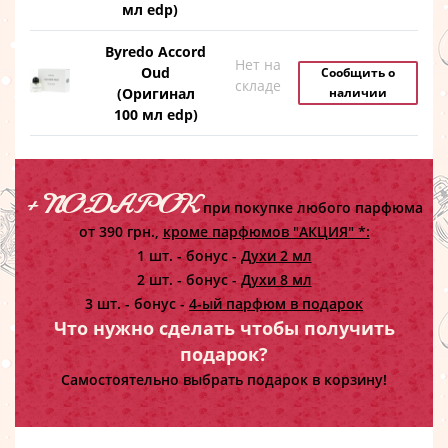
мл edp)
Byredo Accord
Нет на
Oud
Сообщить о
складе
(Оригинал
наличии
100 мл edp)
+ ПОДАРОК
при покупке любого парфюма
от 390 грн.,
кроме парфюмов "АКЦИЯ" *:
1 шт. - бонус -
Духи 2 мл
2 шт. - бонус -
Духи 8 мл
3 шт. - бонус -
4-ый парфюм в подарок
Что нужно сделать чтобы получить
подарок?
Самостоятельно выбрать подарок в корзину!