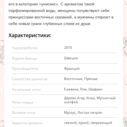
его в категорию «унисекс». С ароматом такой
парфюмированной воды, женщины почувствуют себя
принцессами восточных сказаний, а мужчины откроют в
себе новые грани глубинных слоев их души.
Характеристики:
2010
Год разработки
Швеция
Родина Брэнда
Франция
Производитель
Восточные, Пряные
Семейства ароматов
Ежевика, Ром, Шафран
Начальные ноты
Дерево Агар, Кожа, Мускатный
шалфей
Ноты сердца
Мускус, Листья пачули
Базовые ноты
cвежий, яркий, cверкающий
Характер аромата