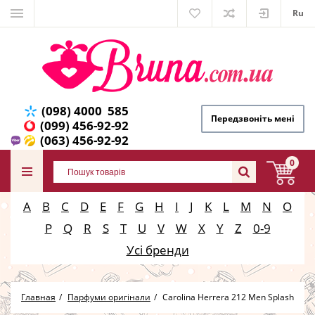
Ru
(098) 4000 585
Передзвоніть мені
(099) 456-92-92
(063) 456-92-92
0
A
B
C
D
E
F
G
H
I
J
K
L
M
N
O
P
Q
R
S
T
U
V
W
X
Y
Z
0-9
Усі бренди
Главная
Парфуми оригінали
Carolina Herrera 212 Men Splash