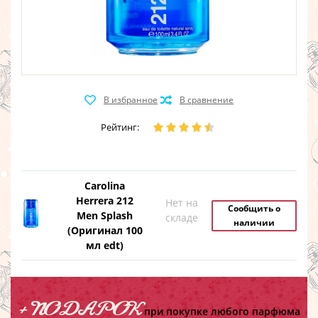
Рейтинг:
Carolina
Herrera 212
Нет на
Сообщить о
Men Splash
складе
наличии
(Оригинал 100
мл edt)
+ ПОДАРОК
при покупке любого парфюма