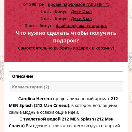
от 390 грн.,
кроме парфюмов "АКЦИЯ" *:
1 шт. - бонус -
Духи 2 мл
2 шт. - бонус -
Духи 8 мл
3 шт. - бонус -
4-ый парфюм в подарок
Что нужно сделать чтобы получить
подарок?
Самостоятельно выбрать подарок в корзину!
Описание
Комментарии (2)
Carolina Herrera
представила новый аромат
212
MEN Splash (212 Мэн Сплеш)
, в котором воплощены
самые модные освежающие идеи.
.
С
туалетной водой 212 MEN Splash (212 Мэн
Сплеш)
Вы вдохнете глоток свежего воздуха в жаркий