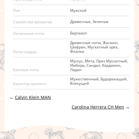
Мужской
Пол
Древесные, Зеленые
Семейства ароматов
Бергамот
Начальные ноты
Древесные ноты, Жасмин,
Шафран, Мускатный орех,
Фиалка
Ноты сердца
Мускус, Мята, Орех Мускатный,
Имбирь, Сандал, Кардамон,
Ладан
Базовые ноты
Мужественный, Будоражащий,
Влекущий
Характер аромата
←
Calvin Klein MAN
Carolina Herrera CH Men
→