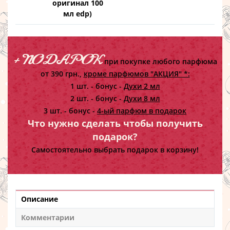
оригинал 100
мл edp)
+ ПОДАРОК
при покупке любого парфюма
от 390 грн.,
кроме парфюмов "АКЦИЯ" *:
1 шт. - бонус -
Духи 2 мл
2 шт. - бонус -
Духи 8 мл
3 шт. - бонус -
4-ый парфюм в подарок
Что нужно сделать чтобы получить
подарок?
Самостоятельно выбрать подарок в корзину!
Описание
Комментарии