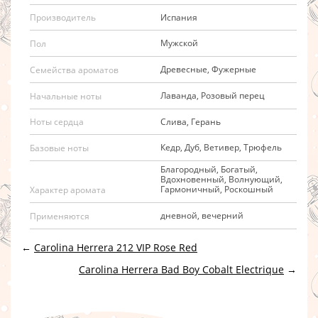
Испания
Производитель
Мужской
Пол
Древесные, Фужерные
Семейства ароматов
Лаванда, Розовый перец
Начальные ноты
Слива, Герань
Ноты сердца
Кедр, Дуб, Ветивер, Трюфель
Базовые ноты
Благородный, Богатый,
Вдохновенный, Волнующий,
Гармоничный, Роскошный
Характер аромата
дневной, вечерний
Применяются
←
Carolina Herrera 212 VIP Rose Red
Carolina Herrera Bad Boy Cobalt Electrique
→