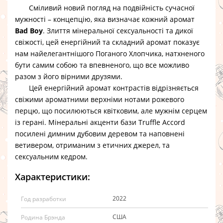
Сміливий новий погляд на подвійність сучасної
мужності – концепцію, яка визначає кожний аромат
Bad Boy
. Злиття мінеральної сексуальності та дикої
свіжості, цей енергійний та складний аромат показує
нам найелегантнішого Поганого Хлопчика, натхненого
бути самим собою та впевненого, що все можливо
разом з його вірними друзями.
Цей енергійний аромат контрастів відрізняється
свіжими ароматними верхніми нотами рожевого
перцю, що посилюються квітковим, але мужнім серцем
із герані. Мінеральні акценти бази Truffle Accord
посилені димним дубовим деревом та наповнені
ветивером, отриманим з етичних джерел, та
сексуальним кедром.
Характеристики:
2022
Год разработки
США
Родина Брэнда