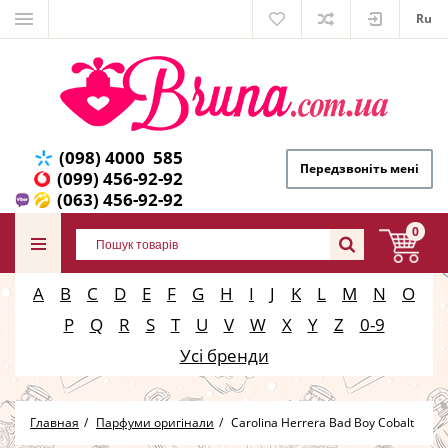
Ru
(098) 4000 585
Передзвоніть мені
(099) 456-92-92
(063) 456-92-92
0
A
B
C
D
E
F
G
H
I
J
K
L
M
N
O
P
Q
R
S
T
U
V
W
X
Y
Z
0-9
Усі бренди
Главная
Парфуми оригінали
Carolina Herrera Bad Boy Cobalt