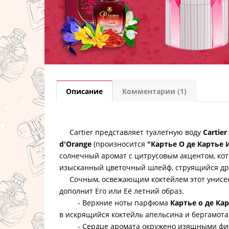
Описание
Комментарии (1)
Cartier представляет
туалетную воду
Cartier
d'Orange
(произносится
"Картье О де Картье 
солнечный аромат с цитрусовым акцентом, кот
изысканный цветочный шлейф, струящийся др
Сочным, освежающим коктейлем этот унисек
дополнит Его или Её летний образ.
- Верхние ноты парфюма
Картье о де Ка
в искрящийся коктейль апельсина и бергамота
- Сердце аромата окружено изящными фиалк