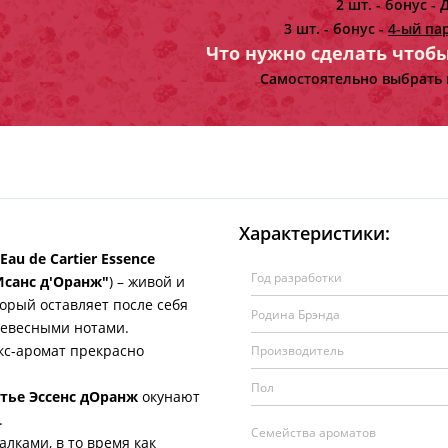
2 шт. - бонус -
Д
3 шт. - бонус -
4-ый па
Что нужно сделать чтоб
Самостоятельно выбрать 
Характеристики:
 Eau de Cartier Essence
Год разработки
Исанс д'Оранж"
) – живой и
орый оставляет после себя
Родина Брэнда
евесными нотами.
с-аромат прекрасно
Производитель
Пол
ртье Эссенс дОранж
окунают
.
Семейства ароматов
ами, в то время как