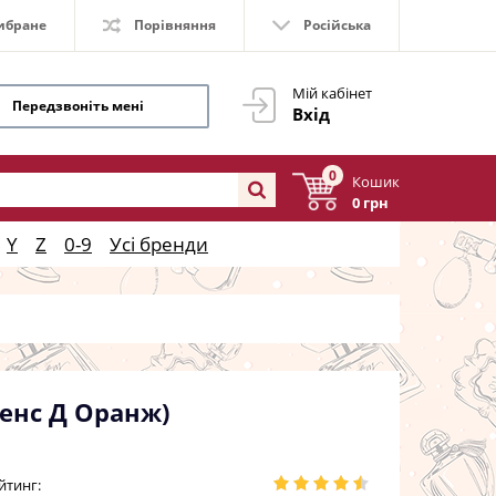
ибране
Порівняння
Російська
Мій кабінет
Передзвоніть мені
Вхід
0
Кошик
0 грн
Y
Z
0-9
Усі бренди
ссенс Д Оранж)
йтинг: