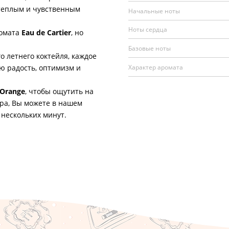
теплым и чувственным
Начальные ноты
Ноты сердца
омата
Eau de Cartier
, но
Базовые ноты
летнего коктейля, каждое
Характер аромата
ю радость, оптимизм и
'Orange
, чтобы ощутить на
ра, Вы можете в нашем
 нескольких минут.