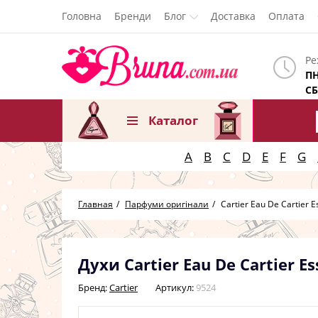
Головна
Бренди
Блог
Доставка
Оплата
Ре
ПН
СБ
Каталог
A
B
C
D
E
F
G
Главная
Парфуми оригінали
Cartier Eau De Cartier 
Духи Cartier Eau De Cartier 
Бренд:
Cartier
Артикул:
9524