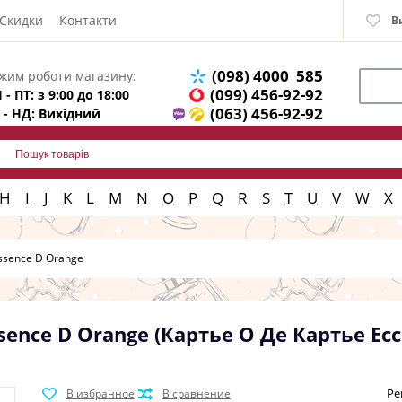
Скидки
Контакти
В
(098) 4000 585
жим роботи магазину:
(099) 456-92-92
 - ПТ: з 9:00 до 18:00
(063) 456-92-92
 - НД: Вихідний
H
I
J
K
L
M
N
O
P
Q
R
S
T
U
V
W
X
Essence D Orange
Essence D Orange (Картье О Де Картье Е
Ре