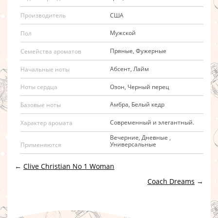
США
Производитель
Мужской
Пол
Пряные, Фужерные
Семейства ароматов
Абсент, Лайм
Начальные ноты
Озон, Черный перец
Ноты сердца
Амбра, Белый кедр
Базовые ноты
Cовременный и элегантный.
Характер аромата
Вечерние, Дневные ,
Универсальные
Применяются
←
Clive Christian No 1 Woman
Coach Dreams
→