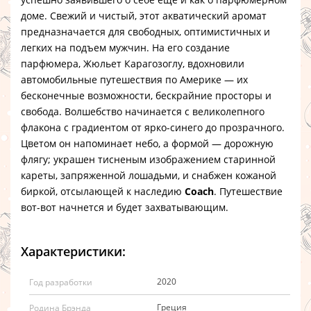
доме. Свежий и чистый, этот акватический аромат
предназначается для свободных, оптимистичных и
легких на подъем мужчин. На его создание
парфюмера, Жюльет Карагозоглу, вдохновили
автомобильные путешествия по Америке — их
бесконечные возможности, бескрайние просторы и
свобода. Волшебство начинается с великолепного
флакона с градиентом от ярко-синего до прозрачного.
Цветом он напоминает небо, а формой — дорожную
флягу; украшен тисненым изображением старинной
кареты, запряженной лошадьми, и снабжен кожаной
биркой, отсылающей к наследию
Coach
. Путешествие
вот-вот начнется и будет захватывающим.
Характеристики:
2020
Год разработки
Греция
Родина Брэнда