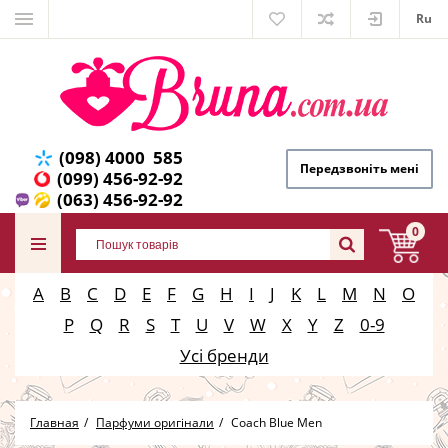
Ru
(098) 4000 585
Передзвоніть мені
(099) 456-92-92
(063) 456-92-92
0
A
B
C
D
E
F
G
H
I
J
K
L
M
N
O
P
Q
R
S
T
U
V
W
X
Y
Z
0-9
Усі бренди
Главная
Парфуми оригінали
Coach Blue Men