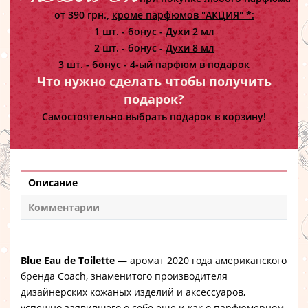
от 390 грн.,
кроме парфюмов "АКЦИЯ" *:
1 шт. - бонус -
Духи 2 мл
2 шт. - бонус -
Духи 8 мл
3 шт. - бонус -
4-ый парфюм в подарок
Что нужно сделать чтобы получить
подарок?
Самостоятельно выбрать подарок в корзину!
Описание
Комментарии
Blue Eau de Toilette
— аромат 2020 года американского
бренда Coach, знаменитого производителя
дизайнерских кожаных изделий и аксессуаров,
успешно заявившего о себе еще и как о парфюмерном