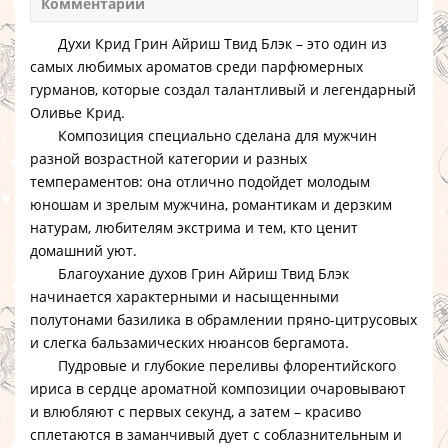
Комментарии
Духи Крид Грин Айриш Твид Блэк
– это один из
самых любимых ароматов среди парфюмерных
гурманов, которые создал талантливый и легендарный
Оливье Крид.
Композиция специально сделана для мужчин
разной возрастной категории и разных
темпераментов: она отлично подойдет молодым
юношам и зрелым мужчина, романтикам и дерзким
натурам, любителям экстрима и тем, кто ценит
домашний уют.
Благоухание
духов Грин Айриш Твид Блэк
начинается характерными и насыщенными
полутонами базилика в обрамлении пряно-цитрусовых
и слегка бальзамических нюансов бергамота.
Пудровые и глубокие переливы флорентийского
ириса в сердце ароматной композиции очаровывают
и влюбляют с первых секунд, а затем – красиво
сплетаются в заманчивый дует с соблазнительным и