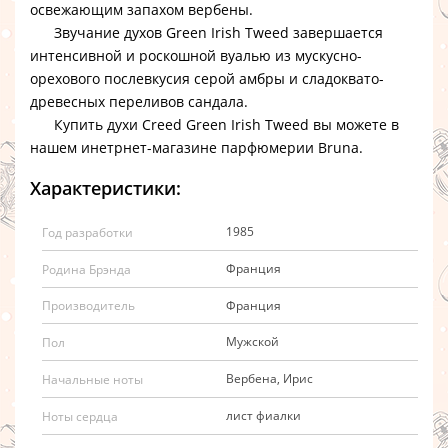
освежающим запахом вербены.
Звучание
духов Green Irish Tweed
завершается
интенсивной и роскошной вуалью из мускусно-
орехового послевкусия серой амбры и сладоквато-
древесных переливов сандала.
Купить духи
Creed Green Irish Tweed
вы можете в
нашем инетрнет-магазине парфюмерии Bruna.
Характеристики:
1985
Год разработки
Франция
Родина Брэнда
Франция
Производитель
Мужской
Пол
Вербена, Ирис
Начальные ноты
лист фиалки
Ноты сердца