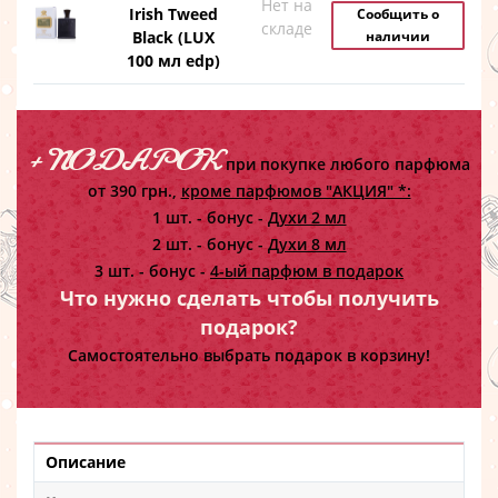
Нет на
Irish Tweed
Сообщить о
складе
Black (LUX
наличии
100 мл edp)
+ ПОДАРОК
при покупке любого парфюма
от 390 грн.,
кроме парфюмов "АКЦИЯ" *:
1 шт. - бонус -
Духи 2 мл
2 шт. - бонус -
Духи 8 мл
3 шт. - бонус -
4-ый парфюм в подарок
Что нужно сделать чтобы получить
подарок?
Самостоятельно выбрать подарок в корзину!
Описание