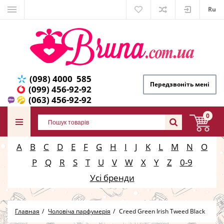
Ru
(098) 4000 585
Передзвоніть мені
(099) 456-92-92
(063) 456-92-92
0
A
B
C
D
E
F
G
H
I
J
K
L
M
N
O
P
Q
R
S
T
U
V
W
X
Y
Z
0-9
Усі бренди
Главная
Чоловіча парфумерія
Creed Green Irish Tweed Black