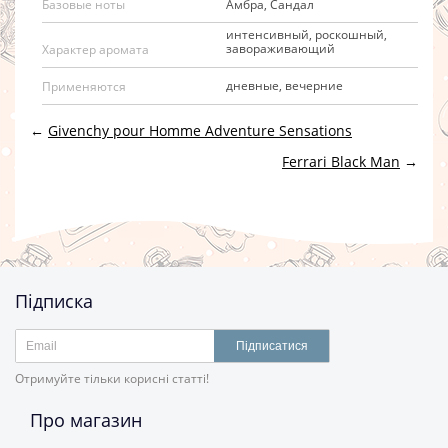
Амбра, Сандал
Базовые ноты
интенсивный, роскошный,
завораживающий
Характер аромата
дневные, вечерние
Применяются
←
Givenchy pour Homme Adventure Sensations
Ferrari Black Man
→
Підписка
Підписатися
Отримуйте тільки корисні статті!
Про магазин