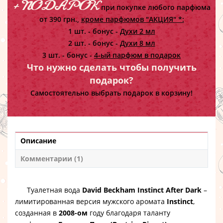
+ ПОДАРОК
при покупке любого парфюма
от 390 грн.,
кроме парфюмов "АКЦИЯ" *:
1 шт. - бонус -
Духи 2 мл
2 шт. - бонус -
Духи 8 мл
3 шт. - бонус -
4-ый парфюм в подарок
Что нужно сделать чтобы получить
подарок?
Самостоятельно выбрать подарок в корзину!
Описание
Комментарии (1)
Туалетная вода
David Beckham Instinct After Dark
–
лимитированная версия мужского аромата
Instinct
,
созданная в
2008-ом
году благодаря таланту