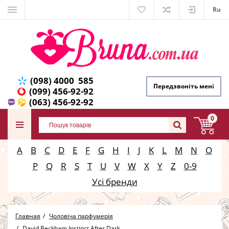
Ru
(098) 4000 585
Передзвоніть мені
(099) 456-92-92
(063) 456-92-92
0
A
B
C
D
E
F
G
H
I
J
K
L
M
N
O
P
Q
R
S
T
U
V
W
X
Y
Z
0-9
Усі бренди
Главная
Чоловіча парфумерія
David Beckham Instinct After Dark