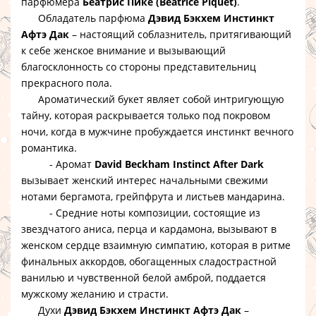
парфюмера
Беатрис Пике (Beatrice Piquet)
.
Обладатель парфюма
Дэвид Бэкхем Инстинкт
Афтэ Дак
– настоящий соблазнитель, притягивающий
к себе женское внимание и вызывающий
благосклонность со стороны представительниц
прекрасного пола.
Ароматический букет являет собой интригующую
тайну, которая раскрывается только под покровом
ночи, когда в мужчине пробуждается инстинкт вечного
романтика.
- Аромат
David Beckham Instinct After Dark
вызывает женский интерес начальными свежими
нотами бергамота, грейпфрута и листьев мандарина.
- Средние ноты композиции, состоящие из
звездчатого аниса, перца и кардамона, вызывают в
женском сердце взаимную симпатию, которая в ритме
финальных аккордов, обогащенных сладострастной
ванилью и чувственной белой амброй, поддается
мужскому желанию и страсти.
Духи
Дэвид Бэкхем Инстинкт Афтэ Дак
–