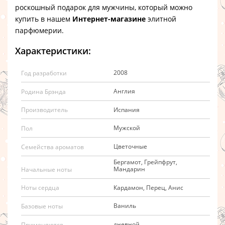
роскошный подарок для мужчины, который можно
купить в нашем
Интернет-магазине
элитной
парфюмерии.
Характеристики:
2008
Год разработки
Англия
Родина Брэнда
Испания
Производитель
Мужской
Пол
Цветочные
Семейства ароматов
Бергамот, Грейпфрут,
Мандарин
Начальные ноты
Кардамон, Перец, Анис
Ноты сердца
Ваниль
Базовые ноты
дневной
Применяются