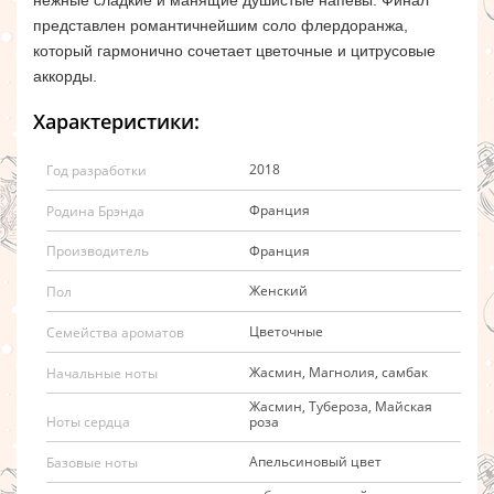
нежные сладкие и манящие душистые напевы. Финал
представлен романтичнейшим соло флердоранжа,
который гармонично сочетает цветочные и цитрусовые
аккорды.
Характеристики:
2018
Год разработки
Франция
Родина Брэнда
Франция
Производитель
Женский
Пол
Цветочные
Семейства ароматов
Жасмин, Магнолия, самбак
Начальные ноты
Жасмин, Тубероза, Майская
роза
Ноты сердца
Апельсиновый цвет
Базовые ноты