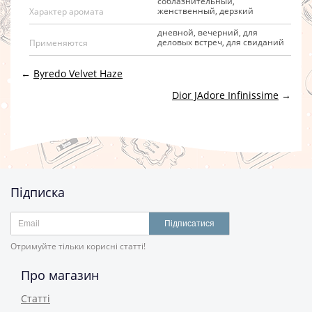
cоблазнительный,
женственный, дерзкий
Характер аромата
дневной, вечерний, для
деловых встреч, для свиданий
Применяются
←
Byredo Velvet Haze
Dior JAdore Infinissime
→
Підписка
Підписатися
Отримуйте тільки корисні статті!
Про магазин
Статті