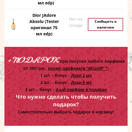
мл edp)
Dior JAdore
Нет на
Absolu (Tester
Сообщить о
складе
оригинал 75
наличии
мл edp)
+ ПОДАРОК
при покупке любого парфюма
от 390 грн.,
кроме парфюмов "АКЦИЯ" *:
1 шт. - бонус -
Духи 2 мл
2 шт. - бонус -
Духи 8 мл
3 шт. - бонус -
4-ый парфюм в подарок
Что нужно сделать чтобы получить
подарок?
Самостоятельно выбрать подарок в корзину!