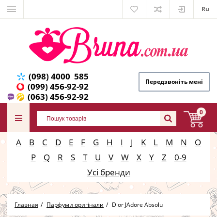
Ru
(098) 4000 585
Передзвоніть мені
(099) 456-92-92
(063) 456-92-92
0
A
B
C
D
E
F
G
H
I
J
K
L
M
N
O
P
Q
R
S
T
U
V
W
X
Y
Z
0-9
Усі бренди
Главная
Парфуми оригінали
Dior JAdore Absolu