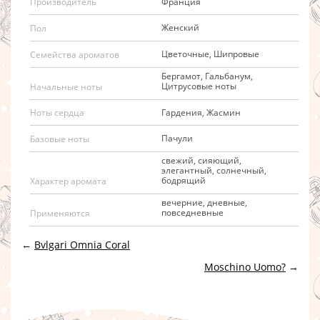
Франция
Производитель
Женский
Пол
Цветочные, Шипровые
Семейства ароматов
Бергамот, Гальбанум,
Цитрусовые ноты
Начальные ноты
Гардения, Жасмин
Ноты сердца
Пачули
Базовые ноты
свежий, сияющий,
элегантный, солнечный,
бодрящий
Характер аромата
вечерние, дневные,
повседневные
Применяются
←
Bvlgari Omnia Coral
Moschino Uomo?
→