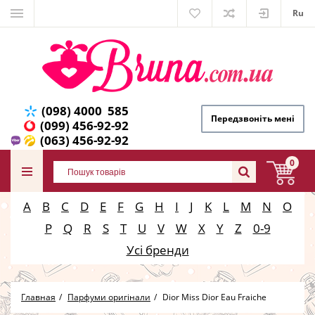
Ru
(098) 4000 585
Передзвоніть мені
(099) 456-92-92
(063) 456-92-92
0
A
B
C
D
E
F
G
H
I
J
K
L
M
N
O
P
Q
R
S
T
U
V
W
X
Y
Z
0-9
Усі бренди
Главная
Парфуми оригінали
Dior Miss Dior Eau Fraiche