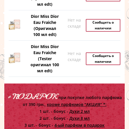
мл edt)
Dior Miss Dior
Нет на
Eau Fraiche
Сообщить о
складе
(Оригинал
наличии
100 мл edt)
Dior Miss Dior
Eau Fraiche
Нет на
Сообщить о
(Tester
складе
наличии
оригинал 100
мл edt)
+ ПОДАРОК
при покупке любого парфюма
от 390 грн.,
кроме парфюмов "АКЦИЯ" *:
1 шт. - бонус -
Духи 2 мл
2 шт. - бонус -
Духи 8 мл
3 шт. - бонус -
4-ый парфюм в подарок